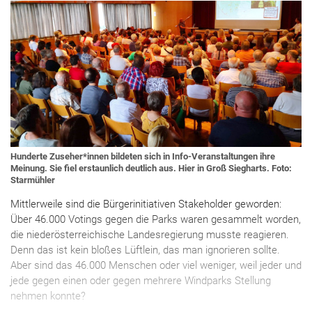
Hunderte Zuseher*innen bildeten sich in Info-Veranstaltungen ihre
Meinung. Sie fiel erstaunlich deutlich aus. Hier in Groß Siegharts. Foto:
Starmühler
Mittlerweile sind die Bürgerinitiativen Stakeholder geworden:
Über 46.000 Votings gegen die Parks waren gesammelt worden,
die niederösterreichische Landesregierung musste reagieren.
Denn das ist kein bloßes Lüftlein, das man ignorieren sollte.
Aber sind das 46.000 Menschen oder viel weniger, weil jeder und
jede gegen einen oder gegen mehrere Windparks Stellung
nehmen konnte?