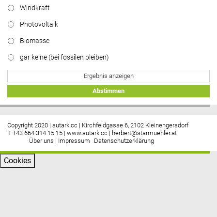
Windkraft
Photovoltaik
Biomasse
gar keine (bei fossilen bleiben)
Ergebnis anzeigen
Abstimmen
Copyright 2020 | autark.cc | Kirchfeldgasse 6, 2102 Kleinengersdorf
T +43 664 314 15 15 |
www.autark.cc
|
herbert@starmuehler.at
Über uns
|
Impressum
Datenschutzerklärung
Cookies