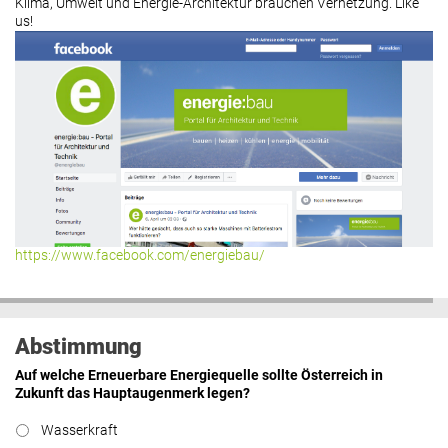
Klima, Umwelt und Energie-Architektur brauchen Vernetzung. Like
us!
Roland Mösl
:
„Man wollte wohl
Kasse machen statt neue Produkte
erfinden.“
lesen
Hier geht’s zu allen Kommentaren
https://www.facebook.com/energiebau/
Abstimmung
Auf welche Erneuerbare Energiequelle sollte Österreich in
Zukunft das Hauptaugenmerk legen?
Wasserkraft