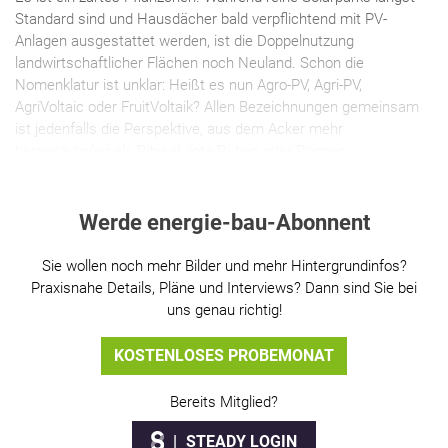
Standard sind und Hausdächer bald verpflichtend mit PV-
Anlagen ausgestattet werden, ist die Doppelnutzung
landwirtschaftlicher Flächen noch Neuland. Schon die
Nomenklatur ist unklar: Heißt es nun Agro-PV, Agri-PV,
AgriVoltaic oder FruitVoltaik? Allen Bezeichnungen gemeinsam
ist jedenfalls die Perspektive, aus dem Acker mehr
herauszuholen als Ribisel, rote Rüben oder Roggen.
Werde energie-bau-Abonnent
Sie wollen noch mehr Bilder und mehr Hintergrundinfos?
Praxisnahe Details, Pläne und Interviews? Dann sind Sie bei
uns genau richtig!
KOSTENLOSES PROBEMONAT
Bereits Mitglied?
STEADY LOGIN