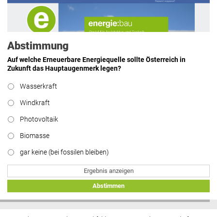
Kasse machen statt neue Produkte
erfinden.“
lesen
Abstimmung
Auf welche Erneuerbare Energiequelle sollte Österreich in
Zukunft das Hauptaugenmerk legen?
Hier geht’s zu allen Kommentaren
Wasserkraft
https://www.facebook.com/energiebau/
Windkraft
Photovoltaik
Biomasse
gar keine (bei fossilen bleiben)
Ergebnis anzeigen
Abstimmen