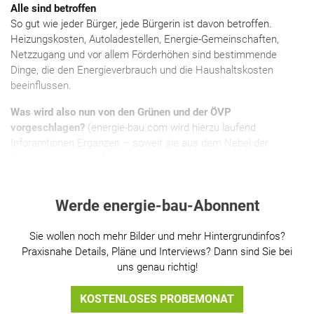
Alle sind betroffen
So gut wie jeder Bürger, jede Bürgerin ist davon betroffen.
Heizungskosten, Autoladestellen, Energie-Gemeinschaften,
Netzzugang und vor allem Förderhöhen sind bestimmende
Dinge, die den Energieverbrauch und die Haushaltskosten
beeinflussen.
Was wird also nun von den Grünen und der ÖVP
vorgeschlagen?
(energie-bau.com wird hierzu laufend
Inforamtionen Ergänzen – soweit sie aus dem Nebel der
Unklarheit herausgefiltert werden können)
Werde energie-bau-Abonnent
Sie wollen noch mehr Bilder und mehr Hintergrundinfos?
Praxisnahe Details, Pläne und Interviews? Dann sind Sie bei
uns genau richtig!
KOSTENLOSES PROBEMONAT