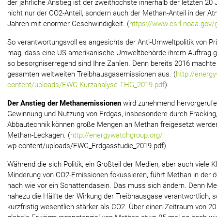
der jährliche Anstieg ist der zweithöchste innerhalb der letzten 20 
nicht nur der CO2-Anteil, sondern auch der Methan-Anteil in der A
Jahren mit enormer Geschwindigkeit. (
https://www.esrl.noaa.gov
So verantwortungsvoll es angesichts der Anti-Umweltpolitik von P
mag, dass eine US-amerikanische Umweltbehörde ihrem Auftrag 
so besorgniserregend sind Ihre Zahlen. Denn bereits 2016 macht
gesamten weltweiten Treibhausgasemissionen aus. (
http://energ
content/uploads/EWG-Kurzanalyse-THG_2019.pdf
)
Der Anstieg der Methanemissionen
wird zunehmend hervorgerufen
Gewinnung und Nutzung von Erdgas, insbesondere durch Fracking,
Abbautechnik können große Mengen an Methan freigesetzt werden,
Methan-Leckagen. (
http://energywatchgroup.org/
wp-content/uploads/EWG_Erdgasstudie_2019.pdf)
Während die sich Politik, ein Großteil der Medien, aber auch viele 
Minderung von CO2-Emissionen fokussieren, führt Methan in der ö
nach wie vor ein Schattendasein. Das muss sich ändern. Denn Meth
nahezu die Hälfte der Wirkung der Treibhausgase verantwortlich, s
kurzfristig wesentlich stärker als CO2. Über einen Zeitraum von 2