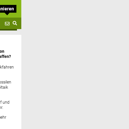
von
affen?
ckfahren
ssilen
ltaik
if und
r.
mehr