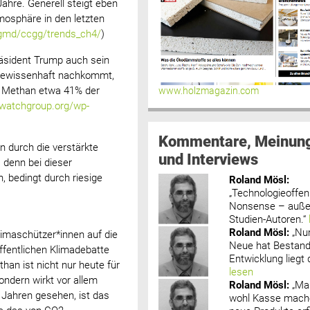
Jahre. Generell steigt eben
tmosphäre in den letzten
/gmd/ccgg/trends_ch4/
)
räsident Trump auch sein
gewissenhaft nachkommt,
e Methan etwa 41% der
www.holzmagazin.com
ywatchgroup.org/wp-
Kommentare, Meinun
 durch die verstärkte
und Interviews
 denn bei dieser
 bedingt durch riesige
Roland Mösl
:
„Technologieoffenh
Nonsense – außer
Studien-Autoren.“
Roland Mösl
:
„Nu
Klimaschützer*innen auf die
Neue hat Bestand
ffentlichen Klimadebatte
Entwicklung liegt d
an ist nicht nur heute für
lesen
ondern wirkt vor allem
Roland Mösl
:
„Ma
0 Jahren gesehen, ist das
wohl Kasse mache