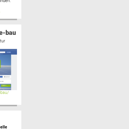
inden.“
n
e-bau
tur
ebau/
elle