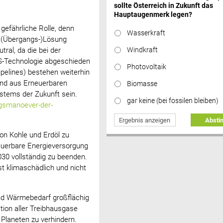
sollte Österreich in Zukunft das
Hauptaugenmerk legen?
 gefährliche Rolle, denn
Wasserkraft
s (Übergangs-)Lösung
tral, da die bei der
Windkraft
S-Technologie abgeschieden
Photovoltaik
pelines) bestehen weiterhin
und aus Erneuerbaren
Biomasse
stems der Zukunft sein.
gar keine (bei fossilen bleiben)
ngsmanoever-der-
Ergebnis anzeigen
Abst
von Kohle und Erdöl zu
neuerbare Energieversorgung
030 vollständig zu beenden.
st klimaschädlich und nicht
und Wärmebedarf großflächig
tion aller Treibhausgase
 Planeten zu verhindern.