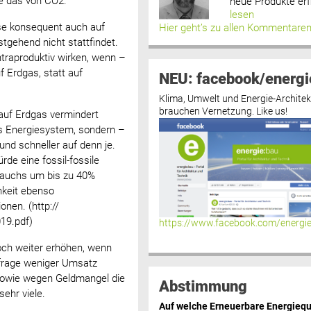
e das von CO2.
neue Produkte erf
lesen
e konsequent auch auf
Hier geht’s zu allen Kommentare
gehend nicht stattfindet.
raproduktiv wirken, wenn –
 Erdgas, statt auf
NEU: facebook/energi
Klima, Umwelt und Energie-Architek
brauchen Vernetzung. Like us!
 auf Erdgas vermindert
s Energiesystem, sondern –
nd schneller auf denn je.
de eine fossil-fossile
rauchs um bis zu 40%
hkeit ebenso
en. (http://
19.pdf)
https://www.facebook.com/energi
ch weiter erhöhen, wenn
frage weniger Umsatz
sowie wegen Geldmangel die
Abstimmung
ehr viele.
Auf welche Erneuerbare Energiequ