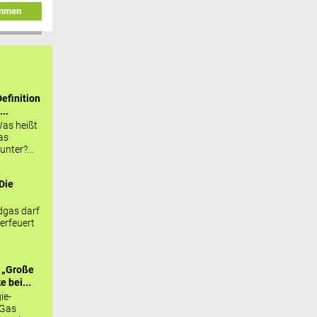
immen
efinition
...
as heißt
as
nter?...
Die
.
gas darf
erfeuert
 „Große
 bei...
ie-
 Gas