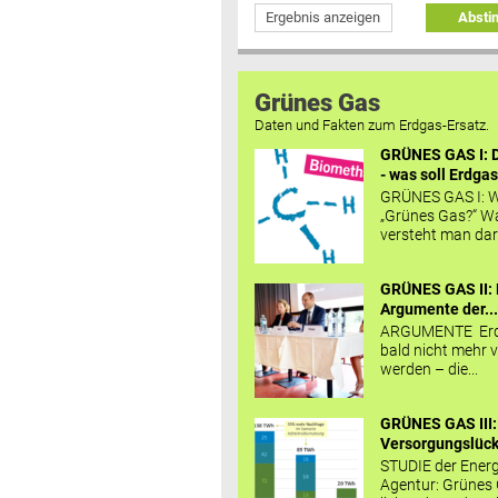
Ergebnis anzeigen
Abst
Grünes Gas
Daten und Fakten zum Erdgas-Ersatz.
GRÜNES GAS I: D
- was soll Erdgas
GRÜNES GAS I: W
„Grünes Gas?“ W
versteht man daru
GRÜNES GAS II: 
Argumente der..
ARGUMENTE Erd
bald nicht mehr v
werden – die...
GRÜNES GAS III:
Versorgungslücke
STUDIE der Energ
Agentur: Grünes