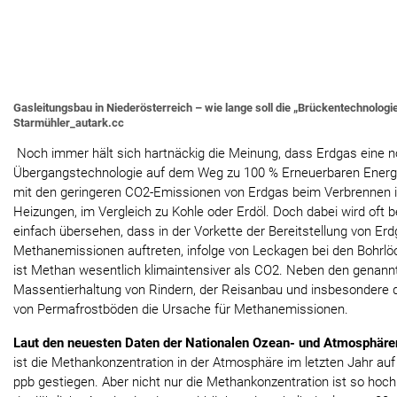
Gasleitungsbau in Niederösterreich – wie lange soll die „Brückentechnologi
Starmühler_autark.cc
Noch immer hält sich hartnäckig die Meinung, dass Erdgas eine 
Übergangstechnologie auf dem Weg zu 100 % Erneuerbaren Energie
mit den geringeren CO2-Emissionen von Erdgas beim Verbrennen i
Heizungen, im Vergleich zu Kohle oder Erdöl. Doch dabei wird oft
einfach übersehen, dass in der Vorkette der Bereitstellung von Er
Methanemissionen auftreten, infolge von Leckagen bei den Bohrlöc
ist Methan wesentlich klimaintensiver als CO2. Neben den genann
Massentierhaltung von Rindern, der Reisanbau und insbesondere
von Permafrostböden die Ursache für Methanemissionen.
Laut den neuesten Daten der Nationalen Ozean- und Atmosphär
ist die Methankonzentration in der Atmosphäre im letzten Jahr au
ppb gestiegen. Aber nicht nur die Methankonzentration ist so hoc