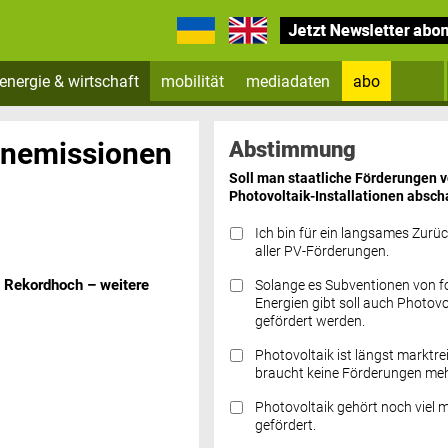
energie & wirtschaft
mobilität
mediadaten
abo
Zum Newsletter anmelden
anemissionen
Abstimmung
Soll man staatliche Förderungen 
Photovoltaik-Installationen absch
Ich bin für ein langsames Zurü
aller PV-Förderungen.
 Rekordhoch – weitere
Solange es Subventionen von fo
Datenschutz FAQs
Energien gibt soll auch Photovo
gefördert werden.
Photovoltaik ist längst marktre
braucht keine Förderungen meh
Photovoltaik gehört noch viel 
gefördert.