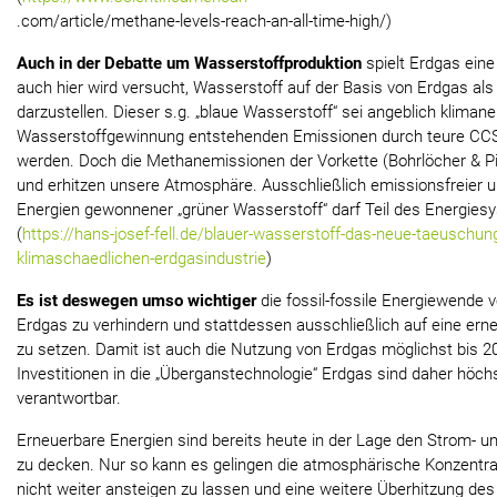
.com/article/methane-levels-reach-an-all-time-high/)
Auch in der Debatte um Wasserstoffproduktion
spielt Erdgas eine
auch hier wird versucht, Wasserstoff auf der Basis von Erdgas al
darzustellen. Dieser s.g. „blaue Wasserstoff“ sei angeblich klimaneu
Wasserstoffgewinnung entstehenden Emissionen durch teure CC
werden. Doch die Methanemissionen der Vorkette (Bohrlöcher & Pi
und erhitzen unsere Atmosphäre. Ausschließlich emissionsfreier 
Energien gewonnener „grüner Wasserstoff“ darf Teil des Energiesy
(
https://hans-josef-fell.de/blauer-wasserstoff-das-neue-taeuschu
klimaschaedlichen-erdgasindustrie
)
Es ist deswegen umso wichtiger
die fossil-fossile Energiewende 
Erdgas zu verhindern und stattdessen ausschließlich auf eine er
zu setzen. Damit ist auch die Nutzung von Erdgas möglichst bis 2
Investitionen in die „Überganstechnologie“ Erdgas sind daher höch
verantwortbar.
Erneuerbare Energien sind bereits heute in der Lage den Strom- 
zu decken. Nur so kann es gelingen die atmosphärische Konzentra
nicht weiter ansteigen zu lassen und eine weitere Überhitzung des