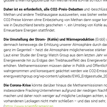
globale Erwärmungspotenzial von Methan etwa 85-mal so hoch wi
Daher ist es erforderlich, alle CO2-Preis-Debatten
und -beschlüss
Methan und andere Treibhausgase auszuweiten, was bisher weitest
CO2-Preise können ohne Einbeziehung von Methan dann sogar kont
wie in Deutschland bereits geschehen –, ein Umstieg von Kohle auf
Erneuerbare Energien stattfindet.
Die Umstellung der Strom- (Kohle) und Wärmeproduktion
(Erdöl)
demnach keineswegs die Erhitzung unserer Atmosphäre durch da
ganz im Gegenteil – heizt die Atmosphäre möglicherweise stärker u
Laut einer Studie der Energy Watch Group aus dem letzten Jahr wür
Energiewende hin zu Erdgas den Treibhauseffekt des Energieverb
erhöhen. Methanemissionen müssen daher in Politik und Öffentlic
wahrgenommen und konsequent geächtet werden wie CO2-Emission
energywatchgroup.org/wp-content/uploads/EWG_Erdgasstudie_20
Die Corona-Krise
könnte darüber hinaus die Methanemissionen no
insbesondere Fracking-Unternehmen aufgrund der niedrigen Nach
machen und daher noch weniger auf mögliche Leckagen achten, 
vorhandenen Leckagen nicht mehr schließen – und das sind sehr, s
(
https://www.scientificamerican