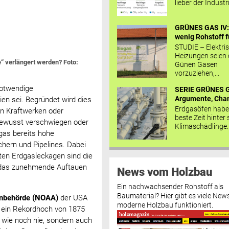
lieber der Industr
GRÜNES GAS IV: 
wenig Rohstoff fü
STUDIE – Elektri
Heizungen seien
e“ verlängert werden? Foto:
Günen Gasen
vorzuziehen,...
notwendige
SERIE GRÜNES G
Argumente, Chan
n sei. Begründet wird dies
Erdgasöfen habe
n Kraftwerken oder
beste Zeit hinter 
 bewusst verschwiegen oder
Klimaschädlinge..
dgas bereits hohe
hern und Pipelines. Dabei
ten Erdgasleckagen sind die
 das zunehmende Auftauen
News vom Holzbau
Ein nachwachsender Rohstoff als
Baumaterial? Hier gibt es viele News
enbehörde (NOAA)
der USA
moderne Holzbau funktioniert.
f ein Rekordhoch von 1875
h wie noch nie, sondern auch