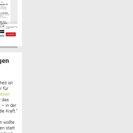
gen
eit ist
 für
lesen
r das
 – in der
ie Kraft.“
n wollte
n statt