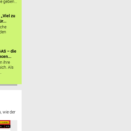
ie geben...
„Viel zu
r...
sche
 den
AS – die
cen...
n ihre
sich. Als
.
, wie der