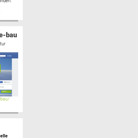
inden.“
n
e-bau
tur
ebau/
elle