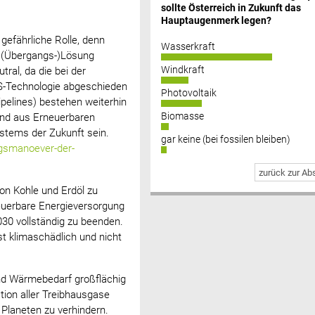
sollte Österreich in Zukunft das
Hauptaugenmerk legen?
 gefährliche Rolle, denn
Wasserkraft
s (Übergangs-)Lösung
Windkraft
tral, da die bei der
S-Technologie abgeschieden
Photovoltaik
pelines) bestehen weiterhin
Biomasse
und aus Erneuerbaren
stems der Zukunft sein.
gar keine (bei fossilen bleiben)
ngsmanoever-der-
zurück zur A
von Kohle und Erdöl zu
neuerbare Energieversorgung
030 vollständig zu beenden.
st klimaschädlich und nicht
und Wärmebedarf großflächig
tion aller Treibhausgase
 Planeten zu verhindern.