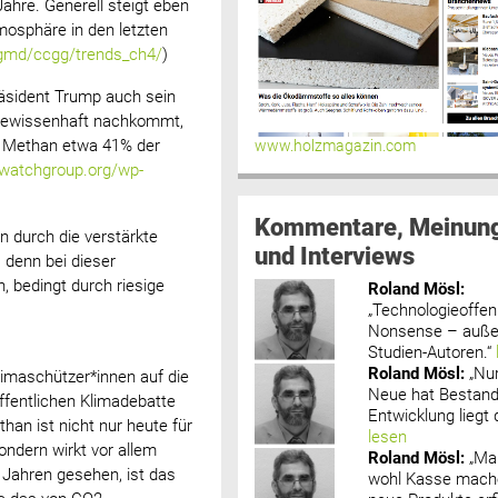
Jahre. Generell steigt eben
tmosphäre in den letzten
/gmd/ccgg/trends_ch4/
)
räsident Trump auch sein
gewissenhaft nachkommt,
e Methan etwa 41% der
www.holzmagazin.com
ywatchgroup.org/wp-
Kommentare, Meinun
 durch die verstärkte
und Interviews
 denn bei dieser
 bedingt durch riesige
Roland Mösl
:
„Technologieoffenh
Nonsense – außer
Studien-Autoren.“
Roland Mösl
:
„Nu
Klimaschützer*innen auf die
Neue hat Bestand
ffentlichen Klimadebatte
Entwicklung liegt d
an ist nicht nur heute für
lesen
ondern wirkt vor allem
Roland Mösl
:
„Ma
0 Jahren gesehen, ist das
wohl Kasse mache