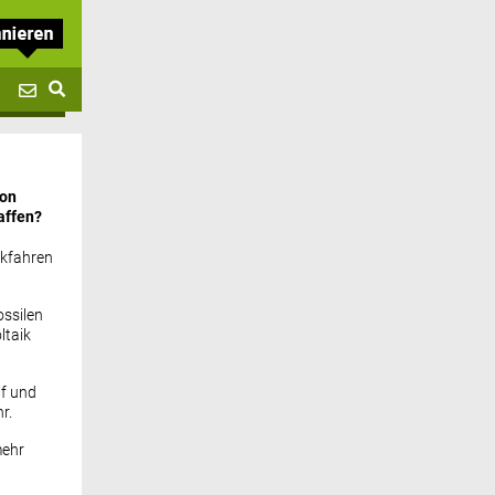
von
affen?
ckfahren
ssilen
ltaik
if und
r.
mehr