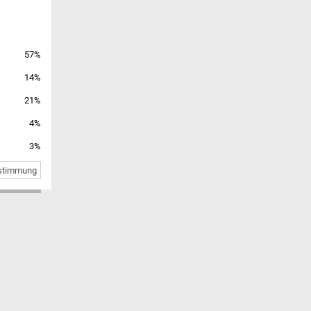
57%
14%
21%
4%
3%
bstimmung