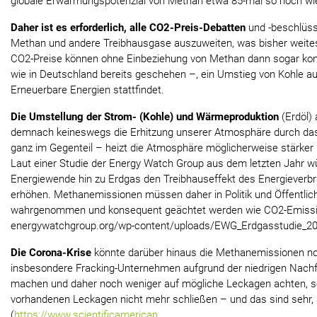
globale Erwärmungspotenzial von Methan etwa 85-mal so hoch wi
Daher ist es erforderlich, alle CO2-Preis-Debatten
und -beschlüss
Methan und andere Treibhausgase auszuweiten, was bisher weitest
CO2-Preise können ohne Einbeziehung von Methan dann sogar kont
wie in Deutschland bereits geschehen –, ein Umstieg von Kohle auf
Erneuerbare Energien stattfindet.
Die Umstellung der Strom- (Kohle) und Wärmeproduktion
(Erdöl)
demnach keineswegs die Erhitzung unserer Atmosphäre durch da
ganz im Gegenteil – heizt die Atmosphäre möglicherweise stärker u
Laut einer Studie der Energy Watch Group aus dem letzten Jahr wür
Energiewende hin zu Erdgas den Treibhauseffekt des Energieverb
erhöhen. Methanemissionen müssen daher in Politik und Öffentlic
wahrgenommen und konsequent geächtet werden wie CO2-Emission
energywatchgroup.org/wp-content/uploads/EWG_Erdgasstudie_20
Die Corona-Krise
könnte darüber hinaus die Methanemissionen no
insbesondere Fracking-Unternehmen aufgrund der niedrigen Nach
machen und daher noch weniger auf mögliche Leckagen achten, 
vorhandenen Leckagen nicht mehr schließen – und das sind sehr, s
(
https://www.scientificamerican