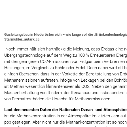
Gasleitungsbau in Niederösterreich – wie lange soll die „Brückentechnologi
Starmühler_autark.cc
Noch immer hält sich hartnäckig die Meinung, dass Erdgas eine 
Übergangstechnologie auf dem Weg zu 100 % Erneuerbaren Energie
mit den geringeren CO2-Emissionen von Erdgas beim Verbrennen i
Heizungen, im Vergleich zu Kohle oder Erdöl. Doch dabei wird oft
einfach übersehen, dass in der Vorkette der Bereitstellung von Er
Methanemissionen auftreten, infolge von Leckagen bei den Bohrlöc
ist Methan wesentlich klimaintensiver als CO2. Neben den genann
Massentierhaltung von Rindern, der Reisanbau und insbesondere
von Permafrostböden die Ursache für Methanemissionen.
Laut den neuesten Daten der Nationalen Ozean- und Atmosphär
ist die Methankonzentration in der Atmosphäre im letzten Jahr au
ppb gestiegen. Aber nicht nur die Methankonzentration ist so hoc