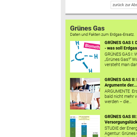
zurück zur A
Grünes Gas
Daten und Fakten zum Erdgas-Ersatz.
GRÜNES GAS I: D
- was soll Erdgas
GRÜNES GAS I: W
„Grünes Gas?“ W
versteht man daru
GRÜNES GAS II: 
Argumente der..
ARGUMENTE Erd
bald nicht mehr v
werden – die...
GRÜNES GAS III:
Versorgungslücke
STUDIE der Energ
Agentur: Grünes