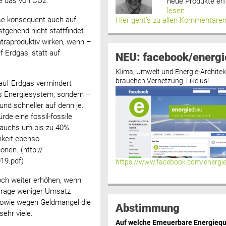
e das von CO2.
neue Produkte erf
lesen
e konsequent auch auf
Hier geht’s zu allen Kommentare
gehend nicht stattfindet.
raproduktiv wirken, wenn –
 Erdgas, statt auf
NEU: facebook/energi
Klima, Umwelt und Energie-Architek
brauchen Vernetzung. Like us!
 auf Erdgas vermindert
s Energiesystem, sondern –
nd schneller auf denn je.
de eine fossil-fossile
rauchs um bis zu 40%
hkeit ebenso
en. (http://
19.pdf)
https://www.facebook.com/energi
ch weiter erhöhen, wenn
frage weniger Umsatz
sowie wegen Geldmangel die
Abstimmung
ehr viele.
Auf welche Erneuerbare Energiequ