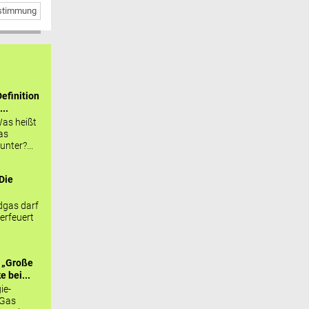
bstimmung
efinition
...
as heißt
as
nter?...
Die
.
gas darf
erfeuert
 „Große
 bei...
ie-
 Gas