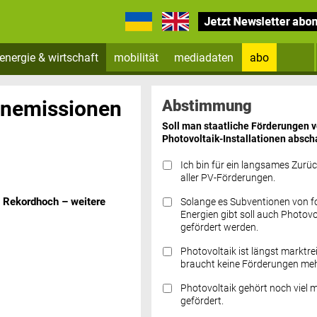
energie & wirtschaft
mobilität
mediadaten
abo
Zum Newsletter anmelden
anemissionen
Abstimmung
Soll man staatliche Förderungen 
Photovoltaik-Installationen absch
Ich bin für ein langsames Zurü
aller PV-Förderungen.
 Rekordhoch – weitere
Solange es Subventionen von fo
Datenschutz FAQs
Energien gibt soll auch Photovo
gefördert werden.
Photovoltaik ist längst marktre
braucht keine Förderungen meh
Photovoltaik gehört noch viel 
gefördert.