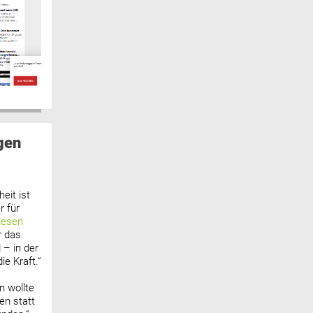
gen
eit ist
 für
lesen
r das
 – in der
ie Kraft.“
n wollte
n statt