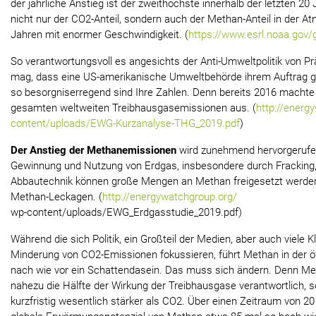
der jährliche Anstieg ist der zweithöchste innerhalb der letzten 20 
nicht nur der CO2-Anteil, sondern auch der Methan-Anteil in der A
Jahren mit enormer Geschwindigkeit. (
https://www.esrl.noaa.gov
So verantwortungsvoll es angesichts der Anti-Umweltpolitik von P
mag, dass eine US-amerikanische Umweltbehörde ihrem Auftrag 
so besorgniserregend sind Ihre Zahlen. Denn bereits 2016 macht
gesamten weltweiten Treibhausgasemissionen aus. (
http://energ
content/uploads/EWG-Kurzanalyse-THG_2019.pdf
)
Der Anstieg der Methanemissionen
wird zunehmend hervorgerufen
Gewinnung und Nutzung von Erdgas, insbesondere durch Fracking,
Abbautechnik können große Mengen an Methan freigesetzt werden,
Methan-Leckagen. (
http://energywatchgroup.org/
wp-content/uploads/EWG_Erdgasstudie_2019.pdf)
Während die sich Politik, ein Großteil der Medien, aber auch viele 
Minderung von CO2-Emissionen fokussieren, führt Methan in der ö
nach wie vor ein Schattendasein. Das muss sich ändern. Denn Meth
nahezu die Hälfte der Wirkung der Treibhausgase verantwortlich, s
kurzfristig wesentlich stärker als CO2. Über einen Zeitraum von 2