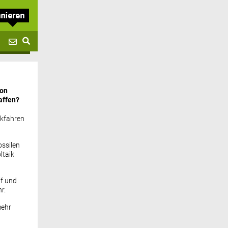
von
affen?
ckfahren
ssilen
ltaik
if und
r.
mehr