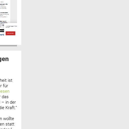
gen
eit ist
 für
lesen
r das
 – in der
ie Kraft.“
n wollte
n statt