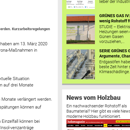
lieber der Industr
GRÜNES GAS IV: 
wenig Rohstoff fü
STUDIE – Elektri
werden. Kurzarbeitsregelungen
Heizungen seien
Günen Gasen
vorzuziehen,...
haben am 13. März 2020
Corona-Maßnahmen in
SERIE GRÜNES G
Argumente, Chan
Erdgasöfen habe
beste Zeit hinter 
Klimaschädlinge..
tuelle Situation
n auf drei Monate
News vom Holzbau
8 Monate verlängert werden.
Ein nachwachsender Rohstoff als
rspätungen können auf
Baumaterial? Hier gibt es viele News
moderne Holzbau funktioniert.
Einzelfall können bei
Insol-venzanträge