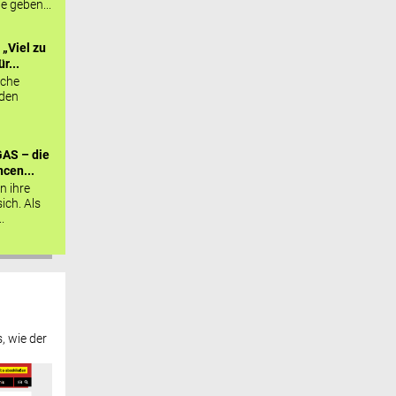
ie geben...
„Viel zu
r...
sche
 den
AS – die
cen...
n ihre
sich. Als
.
, wie der