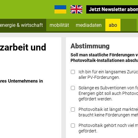
energie & wirtschaft
mobilität
mediadaten
abo
Zum Newsletter anmelden
zarbeit und
Abstimmung
Soll man staatliche Förderungen 
Photovoltaik-Installationen absch
Ich bin für ein langsames Zurü
aller PV-Förderungen.
Ihres Unternehmens in
Solange es Subventionen von fo
Datenschutz FAQs
Energien gibt soll auch Photovo
gefördert werden.
Photovoltaik ist längst marktre
braucht keine Förderungen meh
Photovoltaik gehört noch viel 
gefördert.