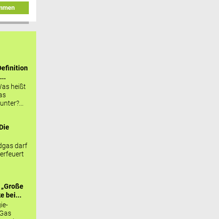
immen
efinition
...
as heißt
as
nter?...
Die
.
gas darf
erfeuert
 „Große
 bei...
ie-
 Gas