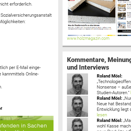
cht erforderlich.
 Sozialversicherungsanstalt
Möglichkeiten:
www.holzmagazin.com
Kommentare, Meinun
und Interviews
ich per E-Mail einge-
 kannmittels Online-
Roland Mösl
:
„Technologieoffenh
n.
Nonsense – außer
Studien-Autoren.“
Roland Mösl
:
„Nu
Neue hat Bestand
at
Entwicklung liegt d
lesen
Roland Mösl
:
„Ma
wohl Kasse mache