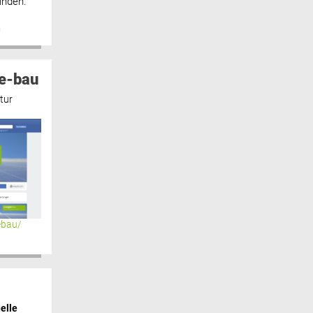
inden.“
n
e-bau
tur
ebau/
elle