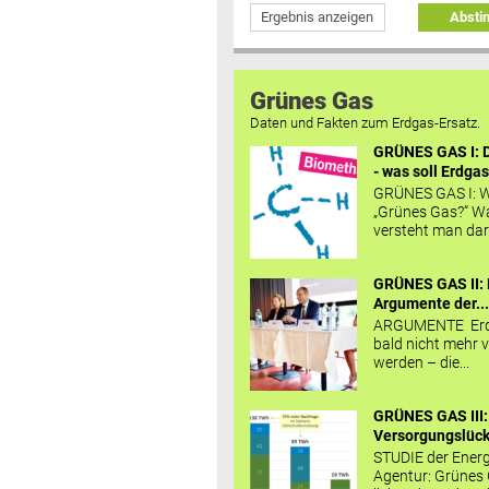
Ergebnis anzeigen
Abst
Grünes Gas
Daten und Fakten zum Erdgas-Ersatz.
GRÜNES GAS I: D
- was soll Erdgas
GRÜNES GAS I: W
„Grünes Gas?“ W
versteht man daru
GRÜNES GAS II: 
Argumente der..
ARGUMENTE Erd
bald nicht mehr v
werden – die...
GRÜNES GAS III:
Versorgungslücke
STUDIE der Energ
Agentur: Grünes