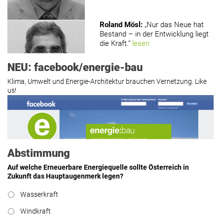
Roland Mösl
:
„Nur das Neue hat
Bestand – in der Entwicklung liegt
die Kraft.“
lesen
NEU: facebook/energie-bau
Klima, Umwelt und Energie-Architektur brauchen Vernetzung. Like
us!
Roland Mösl
:
„Man wollte wohl
Kasse machen statt neue Produkte
erfinden.“
lesen
Abstimmung
Auf welche Erneuerbare Energiequelle sollte Österreich in
Zukunft das Hauptaugenmerk legen?
Hier geht’s zu allen Kommentaren
Wasserkraft
https://www.facebook.com/energiebau/
Windkraft