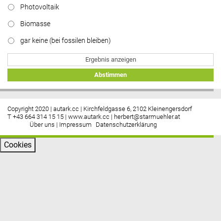
Photovoltaik
Biomasse
gar keine (bei fossilen bleiben)
Ergebnis anzeigen
Abstimmen
Copyright 2020 | autark.cc | Kirchfeldgasse 6, 2102 Kleinengersdorf
T +43 664 314 15 15 |
www.autark.cc
|
herbert@starmuehler.at
Über uns
|
Impressum
Datenschutzerklärung
Cookies