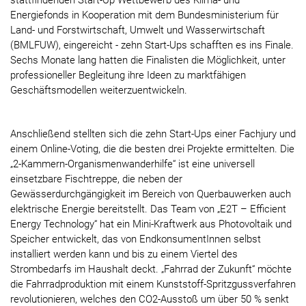
stattfindenden Start-Up Wettbewerb des Klima- und
Energiefonds in Kooperation mit dem Bundesministerium für
Land- und Forstwirtschaft, Umwelt und Wasserwirtschaft
(BMLFUW), eingereicht - zehn Start-Ups schafften es ins Finale.
Sechs Monate lang hatten die Finalisten die Möglichkeit, unter
professioneller Begleitung ihre Ideen zu marktfähigen
Geschäftsmodellen weiterzuentwickeln.
Anschließend stellten sich die zehn Start-Ups einer Fachjury und
einem Online-Voting, die die besten drei Projekte ermittelten. Die
„2-Kammern-Organismenwanderhilfe“ ist eine universell
einsetzbare Fischtreppe, die neben der
Gewässerdurchgängigkeit im Bereich von Querbauwerken auch
elektrische Energie bereitstellt. Das Team von „E2T – Efficient
Energy Technology“ hat ein Mini-Kraftwerk aus Photovoltaik und
Speicher entwickelt, das von EndkonsumentInnen selbst
installiert werden kann und bis zu einem Viertel des
Strombedarfs im Haushalt deckt. „Fahrrad der Zukunft“ möchte
die Fahrradproduktion mit einem Kunststoff-Spritzgussverfahren
revolutionieren, welches den CO2-Ausstoß um über 50 % senkt