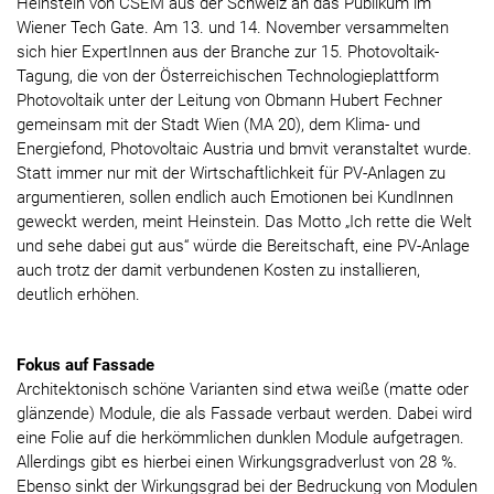
Heinstein von CSEM aus der Schweiz an das Publikum im
Wiener Tech Gate. Am 13. und 14. November versammelten
sich hier ExpertInnen aus der Branche zur 15. Photovoltaik-
Tagung, die von der Österreichischen Technologieplattform
Photovoltaik unter der Leitung von Obmann Hubert Fechner
gemeinsam mit der Stadt Wien (MA 20), dem Klima- und
Energiefond, Photovoltaic Austria und bmvit veranstaltet wurde.
Statt immer nur mit der Wirtschaftlichkeit für PV-Anlagen zu
argumentieren, sollen endlich auch Emotionen bei KundInnen
geweckt werden, meint Heinstein. Das Motto „Ich rette die Welt
und sehe dabei gut aus“ würde die Bereitschaft, eine PV-Anlage
auch trotz der damit verbundenen Kosten zu installieren,
deutlich erhöhen.
Fokus auf Fassade
Architektonisch schöne Varianten sind etwa weiße (matte oder
glänzende) Module, die als Fassade verbaut werden. Dabei wird
eine Folie auf die herkömmlichen dunklen Module aufgetragen.
Allerdings gibt es hierbei einen Wirkungsgradverlust von 28 %.
Ebenso sinkt der Wirkungsgrad bei der Bedruckung von Modulen