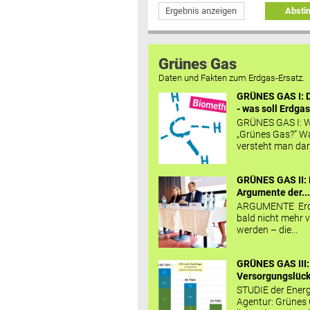
Ergebnis anzeigen
Abst
Grünes Gas
Daten und Fakten zum Erdgas-Ersatz.
GRÜNES GAS I: D
- was soll Erdgas
GRÜNES GAS I: W
„Grünes Gas?“ W
versteht man daru
GRÜNES GAS II: 
Argumente der..
ARGUMENTE Erd
bald nicht mehr v
werden – die...
GRÜNES GAS III:
Versorgungslücke
STUDIE der Energ
Agentur: Grünes