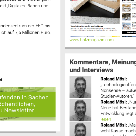
ld „Digitales Planen und
Kundenzentrum der FFG bis
ch auf 7,5 Millionen Euro.
www.holzmagazin.com
Kommentare, Meinun
und Interviews
Roland Mösl
:
at
„Technologieoffenh
Nonsense – außer
Studien-Autoren.“
Roland Mösl
:
„Nu
Neue hat Bestand
Entwicklung liegt d
lesen
Roland Mösl
:
„Ma
wohl Kasse mache