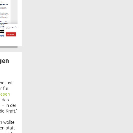
gen
eit ist
 für
lesen
r das
 – in der
ie Kraft.“
n wollte
n statt