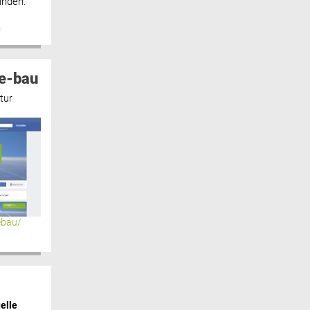
inden.“
n
e-bau
tur
ebau/
elle