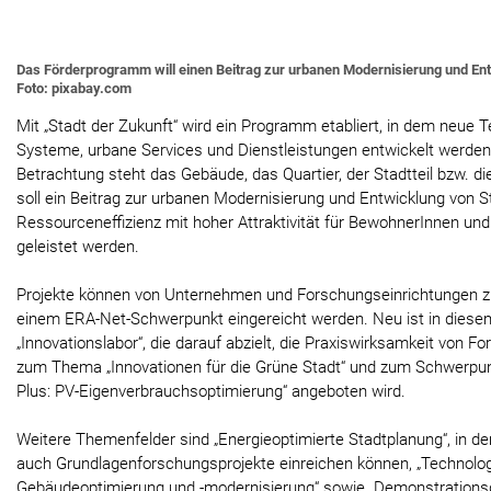
Das Förderprogramm will einen Beitrag zur urbanen Modernisierung und Ent
Foto: pixabay.com
Mit „Stadt der Zukunft“ wird ein Programm etabliert, in dem neue 
Systeme, urbane Services und Dienstleistungen entwickelt werden 
Betrachtung steht das Gebäude, das Quartier, der Stadtteil bzw. 
soll ein Beitrag zur urbanen Modernisierung und Entwicklung von S
Ressourceneffizienz mit hoher Attraktivität für BewohnerInnen und
geleistet werden.
Projekte können von Unternehmen und Forschungseinrichtungen 
einem ERA-Net-Schwerpunkt eingereicht werden. Neu ist in diesem
„Innovationslabor“, die darauf abzielt, die Praxiswirksamkeit von 
zum Thema „Innovationen für die Grüne Stadt“ und zum Schwerpu
Plus: PV-Eigenverbrauchsoptimierung“ angeboten wird.
Weitere Themenfelder sind „Energieoptimierte Stadtplanung“, in 
auch Grundlagenforschungsprojekte einreichen können, „Technolog
Gebäudeoptimierung und -modernisierung“ sowie „Demonstrationsg