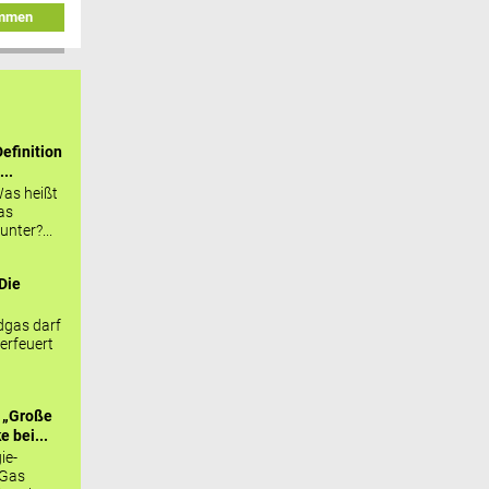
immen
efinition
...
as heißt
as
nter?...
Die
.
gas darf
erfeuert
 „Große
 bei...
ie-
 Gas