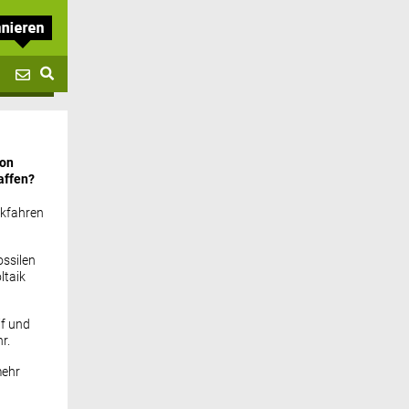
von
affen?
ckfahren
ssilen
ltaik
if und
r.
mehr