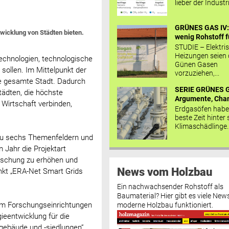
lieber der Industr
GRÜNES GAS IV: 
wicklung von Städten bieten.
wenig Rohstoff fü
STUDIE – Elektri
Heizungen seien
Technologien, technologische
Günen Gasen
sollen. Im Mittelpunkt der
vorzuziehen,...
die gesamte Stadt. Dadurch
SERIE GRÜNES G
tädten, die höchste
Argumente, Chan
 Wirtschaft verbinden,
Erdgasöfen habe
beste Zeit hinter 
Klimaschädlinge..
zu sechs Themenfeldern und
 Jahr die Projektart
Forschung zu erhöhen und
News vom Holzbau
nkt „ERA-Net Smart Grids
Ein nachwachsender Rohstoff als
Baumaterial? Hier gibt es viele News
dem Forschungseinrichtungen
moderne Holzbau funktioniert.
ieentwicklung für die
ebäude und -siedlungen“.