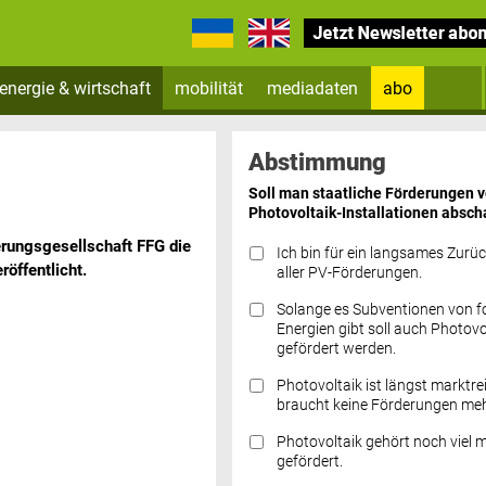
energie & wirtschaft
mobilität
mediadaten
abo
Zum Newsletter anmelden
Abstimmung
Soll man staatliche Förderungen 
Photovoltaik-Installationen absch
erungsgesellschaft FFG die
Ich bin für ein langsames Zurü
öffentlicht.
aller PV-Förderungen.
Solange es Subventionen von fo
Datenschutz FAQs
Energien gibt soll auch Photovo
gefördert werden.
Photovoltaik ist längst marktre
braucht keine Förderungen meh
Photovoltaik gehört noch viel 
gefördert.