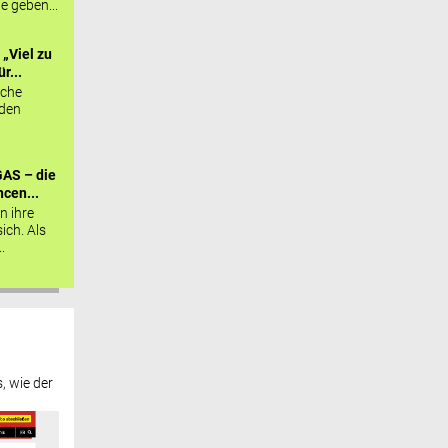
ie geben...
„Viel zu
r...
sche
 den
AS – die
cen...
n ihre
sich. Als
.
, wie der