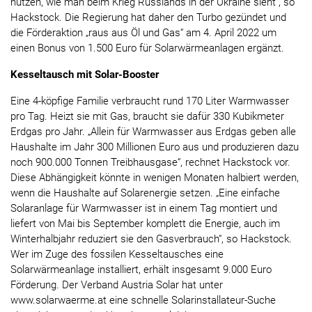
nutzen, wie man beim Krieg Russlands in der Ukraine sieht“, so
Hackstock. Die Regierung hat daher den Turbo gezündet und
die Förderaktion „raus aus Öl und Gas“ am 4. April 2022 um
einen Bonus von 1.500 Euro für Solarwärmeanlagen ergänzt.
Kesseltausch mit Solar-Booster
Eine 4-köpfige Familie verbraucht rund 170 Liter Warmwasser
pro Tag. Heizt sie mit Gas, braucht sie dafür 330 Kubikmeter
Erdgas pro Jahr. „Allein für Warmwasser aus Erdgas geben alle
Haushalte im Jahr 300 Millionen Euro aus und produzieren dazu
noch 900.000 Tonnen Treibhausgase“, rechnet Hackstock vor.
Diese Abhängigkeit könnte in wenigen Monaten halbiert werden,
wenn die Haushalte auf Solarenergie setzen. „Eine einfache
Solaranlage für Warmwasser ist in einem Tag montiert und
liefert von Mai bis September komplett die Energie, auch im
Winterhalbjahr reduziert sie den Gasverbrauch“, so Hackstock.
Wer im Zuge des fossilen Kesseltausches eine
Solarwärmeanlage installiert, erhält insgesamt 9.000 Euro
Förderung. Der Verband Austria Solar hat unter
www.solarwaerme.at eine schnelle Solarinstallateur-Suche