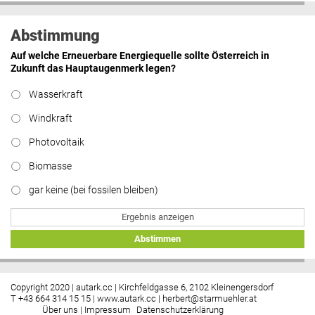
Abstimmung
Auf welche Erneuerbare Energiequelle sollte Österreich in
Zukunft das Hauptaugenmerk legen?
Wasserkraft
Windkraft
Photovoltaik
Biomasse
gar keine (bei fossilen bleiben)
Ergebnis anzeigen
Abstimmen
Copyright 2020 | autark.cc | Kirchfeldgasse 6, 2102 Kleinengersdorf
T +43 664 314 15 15 |
www.autark.cc
|
herbert@starmuehler.at
Über uns
|
Impressum
Datenschutzerklärung