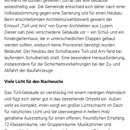
Aufwand verbunden gewesen, zumal das alte Gebäude
asbesthaltig war. Die Gemeinde entschied sich daher nach einer
Volksabstimmung gegen eine Sanierung und für einen Neubau.
Beim anschließenden Architekturwettbewerb gewann der
Entwurf „Türli und Arni“ von Durrer Architekten aus Luzern.
Dieser sah zwei verschiedene Gebäude vor – ein Schul- und ein
Kindergartenhaus, die in unterschiedlichen Etappen gebaut
werden sollten, wodurch keine Provisorien benötigt wurden.
Bedeutet: Der Neubau des Schulhauses Türli und Arni fand bei
laufendem Schulbetrieb statt. Eine besondere Herausforderung,
insbesondere für die Sicherheitsvorkehrungen bei der Zu- und
Abfahrt der Baufahrzeuge.
Viele Licht für den Nachwuchs
Das Türli-Gebäude ist vierstöckig mit einem niedrigen Walmdach
und fügt sich daher gut in das bestehende Ortsbild ein. Außen
wirkt es kompakt, innen sorgt ein großer Lichtschacht im Dach
für natürliches Licht und die überwiegend in hellem Holz
gehaltene Ausstattung für einen offenen, freundlichen Empfang.
12 Klassenräume, vier Gruppenräume, Musikzimmer und