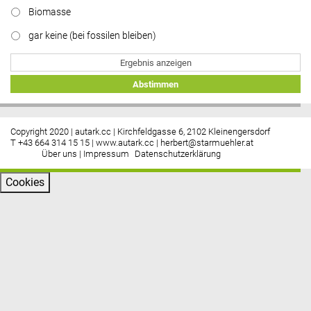
Biomasse
gar keine (bei fossilen bleiben)
Ergebnis anzeigen
Abstimmen
Copyright 2020 | autark.cc | Kirchfeldgasse 6, 2102 Kleinengersdorf
T +43 664 314 15 15 |
www.autark.cc
|
herbert@starmuehler.at
Über uns
|
Impressum
Datenschutzerklärung
Cookies