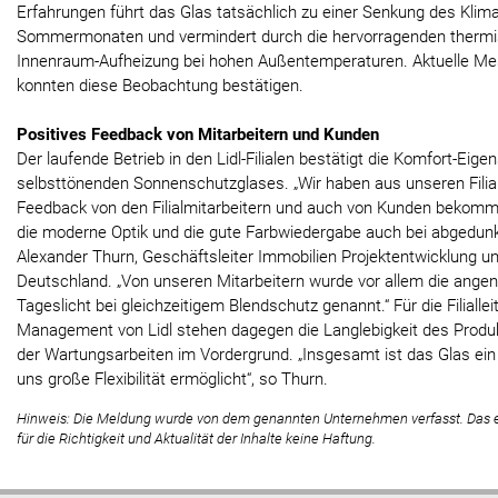
Erfahrungen führt das Glas tatsächlich zu einer Senkung des Klim
Sommermonaten und vermindert durch die hervorragenden thermi
Innenraum-Aufheizung bei hohen Außentemperaturen. Aktuelle Mess
konnten diese Beobachtung bestätigen.
Positives Feedback von Mitarbeitern und Kunden
Der laufende Betrieb in den Lidl-Filialen bestätigt die Komfort-Eig
selbsttönenden Sonnenschutzglases. „Wir haben aus unseren Filia
Feedback von den Filialmitarbeitern und auch von Kunden bekomme
die moderne Optik und die gute Farbwiedergabe auch bei abgedunke
Alexander Thurn, Geschäftsleiter Immobilien Projektentwicklung un
Deutschland. „Von unseren Mitarbeitern wurde vor allem die ange
Tageslicht bei gleichzeitigem Blendschutz genannt.“ Für die Filialle
Management von Lidl stehen dagegen die Langlebigkeit des Produ
der Wartungsarbeiten im Vordergrund. „Insgesamt ist das Glas ein
uns große Flexibilität ermöglicht“, so Thurn.
Hinweis: Die Meldung wurde von dem genannten Unternehmen verfasst. Das
für die Richtigkeit und Aktualität der Inhalte keine Haftung.