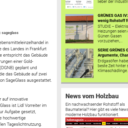
lieber der Industr
GRÜNES GAS IV: 
wenig Rohstoff fü
STUDIE – Elektri
Heizungen seien
: sageglass
Günen Gasen
vorzuziehen,...
ebensmitteleinzelhandel in
le des Landes in Frankfurt
SERIE GRÜNES G
e entspricht das Gebäude
Argumente, Chan
Erdgasöfen habe
ungen einer Gold-
beste Zeit hinter 
n (DGNB) geplant und
Klimaschädlinge..
 die das Gebäude auf zwei
von SageGlass ausgestattet.
News vom Holzbau
r auf innovative
Ein nachwachsender Rohstoff als
ass ist Lidl Vorreiter im
Baumaterial? Hier gibt es viele News
zur Aufgabe gesetzt,
moderne Holzbau funktioniert.
ne hochwertige
len Tageslichtnutzung.