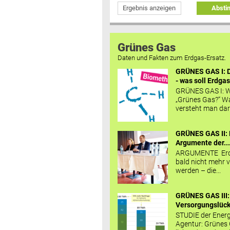
Ergebnis anzeigen
Abst
Grünes Gas
Daten und Fakten zum Erdgas-Ersatz.
GRÜNES GAS I: D
- was soll Erdgas
GRÜNES GAS I: W
„Grünes Gas?“ W
versteht man daru
GRÜNES GAS II: 
Argumente der..
ARGUMENTE Erd
bald nicht mehr v
werden – die...
GRÜNES GAS III:
Versorgungslücke
STUDIE der Energ
Agentur: Grünes