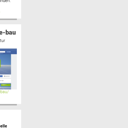
inden.“
n
e-bau
tur
ebau/
elle