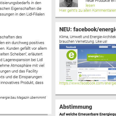
neue Produkte erf
atisierungsbedarfs in den
lesen
schen Eigenschaften die
Hier geht’s zu allen Kommentare
ungen in den Lidl-Filialen
NEU: facebook/energi
Klima, Umwelt und Energie-Architek
enschaften des
brauchen Vernetzung. Like us!
len ein durchweg positives
n. Kunden gefällt vor allem
lten Scheiben“, erläutert
d Lagerexpansion bei Lidl
nehme Atmosphäre mit viel
itungen und das Facility
kts und die Einsparungen
 innovatives Produkt, dass
https://www.facebook.com/energi
 energie:bau Magazin übernimmt
Abstimmung
Auf welche Erneuerbare Energiequ