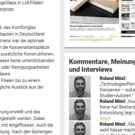
Glass in Lidl-Filialen
erprobt.
8, das Komfortglas
ubauten in Deutschland
www.holzmagazin.com
hmens war die optimale
r die Kassenarbeitsplätze
zusätzliche Konstruktionen.
Kommentare, Meinun
ases keine unterstützenden
- oder Reinigungsarbeiten
und Interviews
lases
Roland Mösl
:
Filialen bis zu einem
„Technologieoffenh
liche Ausblick aus der
Nonsense – außer
Studien-Autoren.“
Roland Mösl
:
„Nu
Neue hat Bestand
nung erstellt und das
Entwicklung liegt d
lesen
gestellt worden. Dabei
Roland Mösl
:
„Ma
 mit eingeflossen. Auch die
wohl Kasse mache
htung. Nach den bisherigen