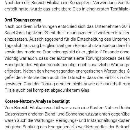
Nachdem der Bereich Filialbau ein Konzept zur Verwendung von Sage
erstellt hatte, wurde das schaltbare Glas in einer ersten Testfiliale 
Drei Tönungszonen
Nach positiven Erfahrungen entschied sich das Unternehmen 201
SageGlass LightZone® mit drei Tönungszonen in weiteren Filialne
einzusetzen. Ausschlaggebend für die Entscheidung des Unterne
Tageslichtnutzung bei gleichzeitigem Blendschutz insbesondere fü
sowie das moderne Erscheinungsbild einer „glatten“ Fassade ohne 
Wichtig war auch, dass der automatisierte Tönungsprozess des Gl
Handgriffe des Filialpersonals benötigt noch zusätzliche Wartungs
erfordert. Neben den hervorragenden energetischen Werten des G
gefiel den Entscheidern auch die Tatsache, dass der Einblick in die 
gewissen Grad der Tönung erhalten bleibt sowie der dauerhaft mög
Filiale auch bei komplett abgedunkeltem Glas.
Kosten-Nutzen-Analyse bestätigt
Vom Bereich Filialbau von Lidl war vorab eine Kosten-Nutzen-Rech
Glassystem anderen Blend- und Sonnenschutzvarianten gegenüber
waren auch die Wartungs-, Reinigungs- und Instandhaltungskosten
mögliche Senkung des Energiebedarfs war Bestandteil der Betrac