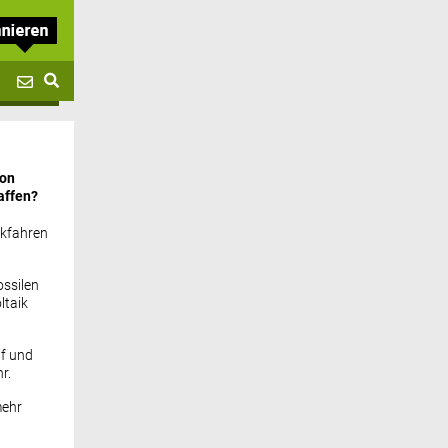
von
affen?
ckfahren
ssilen
ltaik
if und
r.
mehr