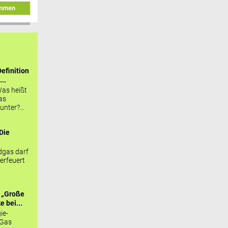
immen
efinition
...
as heißt
as
nter?...
Die
.
gas darf
erfeuert
 „Große
 bei...
ie-
 Gas