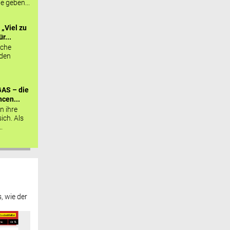
ie geben...
„Viel zu
r...
sche
 den
AS – die
cen...
n ihre
sich. Als
.
, wie der