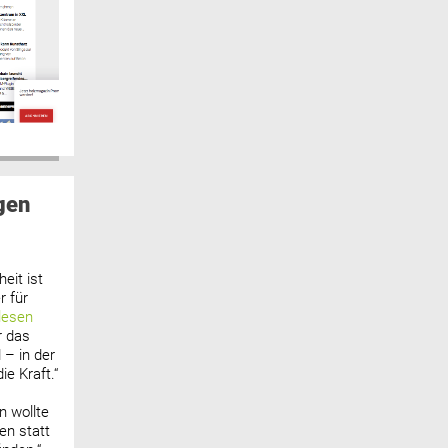
gen
eit ist
 für
lesen
r das
 – in der
ie Kraft.“
n wollte
n statt