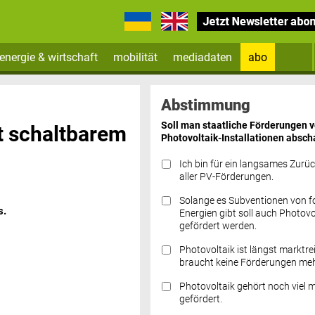
energie & wirtschaft
mobilität
mediadaten
abo
Zum Newsletter anmelden
Abstimmung
Soll man staatliche Förderungen 
t schaltbarem
Photovoltaik-Installationen absch
Ich bin für ein langsames Zurü
aller PV-Förderungen.
Solange es Subventionen von fo
s.
Datenschutz FAQs
Energien gibt soll auch Photovo
gefördert werden.
Photovoltaik ist längst marktre
braucht keine Förderungen meh
Photovoltaik gehört noch viel 
gefördert.