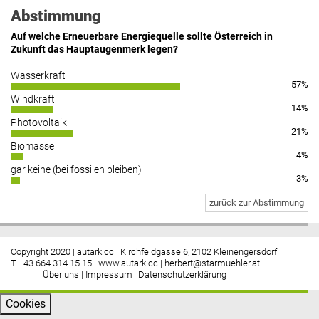
Abstimmung
Auf welche Erneuerbare Energiequelle sollte Österreich in
Zukunft das Hauptaugenmerk legen?
Wasserkraft
57%
Windkraft
14%
Photovoltaik
21%
Biomasse
4%
gar keine (bei fossilen bleiben)
3%
zurück zur Abstimmung
Copyright 2020 | autark.cc | Kirchfeldgasse 6, 2102 Kleinengersdorf
T +43 664 314 15 15 |
www.autark.cc
|
herbert@starmuehler.at
Über uns
|
Impressum
Datenschutzerklärung
Cookies