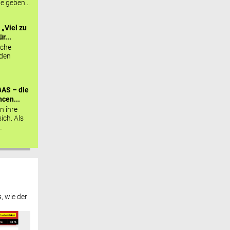
ie geben...
„Viel zu
r...
sche
 den
AS – die
cen...
n ihre
sich. Als
.
, wie der