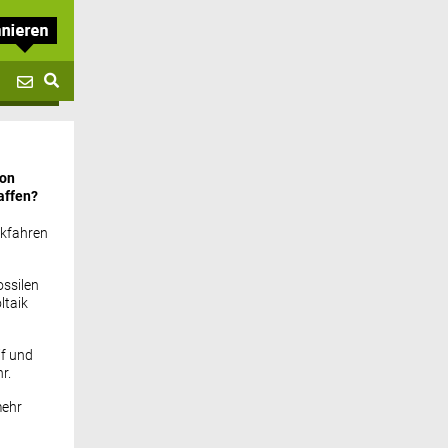
von
affen?
ckfahren
ssilen
ltaik
if und
r.
mehr