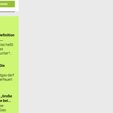
immen
efinition
...
as heißt
as
nter?...
Die
.
gas darf
erfeuert
 „Große
 bei...
ie-
 Gas