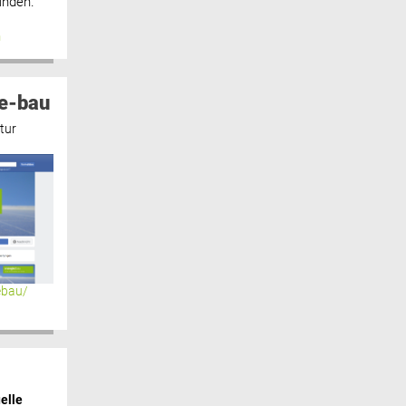
inden.“
n
e-bau
tur
ebau/
elle