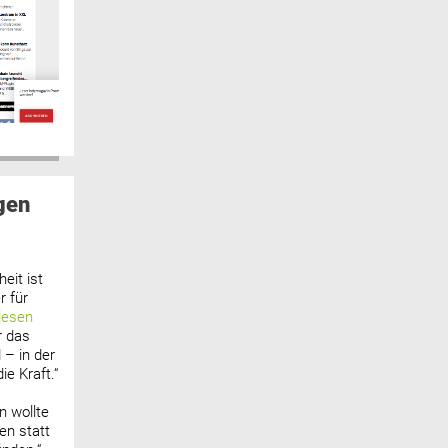
gen
eit ist
 für
lesen
r das
 – in der
ie Kraft.“
n wollte
n statt