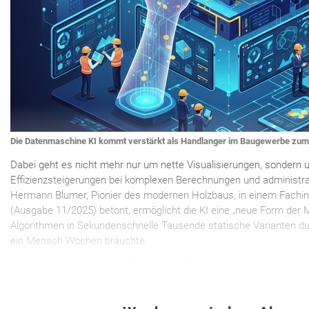
Die Datenmaschine KI kommt verstärkt als Handlanger im Baugewerbe zum E
Dabei geht es nicht mehr nur um nette Visualisierungen, sondern
Effizienzsteigerungen bei komplexen Berechnungen und administr
Hermann Blumer, Pionier des modernen Holzbaus, in einem Fachi
(Ausgabe 11/2025) betont, ermöglicht die KI eine „neue Form der Ma
Algorithmen in Sekundenschnelle Tausende statische Varianten dur
ein Mensch Wochen bräuchte.
Architekten: Generatives Design und Simulation