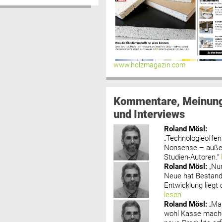
www.holzmagazin.com
Kommentare, Meinun
und Interviews
Roland Mösl
:
„Technologieoffenh
Nonsense – außer
Studien-Autoren.“
Roland Mösl
:
„Nu
Neue hat Bestand
Entwicklung liegt d
lesen
Roland Mösl
:
„Ma
wohl Kasse mache