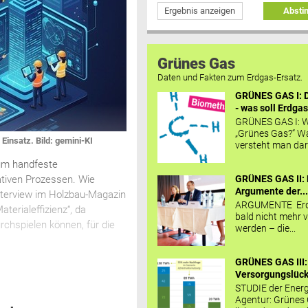
Ergebnis anzeigen
Abst
Grünes Gas
Daten und Fakten zum Erdgas-Ersatz.
GRÜNES GAS I: D
- was soll Erdgas
GRÜNES GAS I: W
„Grünes Gas?“ W
insatz. Bild: gemini-KI
versteht man daru
 um handfeste
GRÜNES GAS II: 
ativen Prozessen. Wie
Argumente der..
nterview im Holzbau-Magazin
ARGUMENTE Erd
terialeffizienz“, da
bald nicht mehr v
chspielen können, für die
werden – die...
GRÜNES GAS III:
Versorgungslücke
STUDIE der Energ
Agentur: Grünes