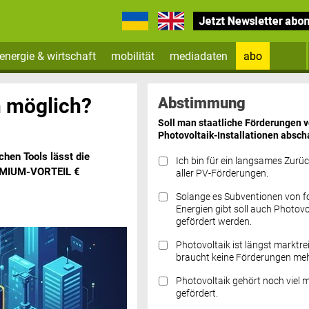
energie & wirtschaft
mobilität
mediadaten
abo
Zum Newsletter anmelden
n möglich?
Abstimmung
Soll man staatliche Förderungen 
Photovoltaik-Installationen absch
hen Tools lässt die
Ich bin für ein langsames Zurü
PREMIUM-VORTEIL €
aller PV-Förderungen.
Solange es Subventionen von fo
Datenschutz FAQs
Energien gibt soll auch Photovo
gefördert werden.
Photovoltaik ist längst marktre
braucht keine Förderungen meh
Photovoltaik gehört noch viel 
gefördert.