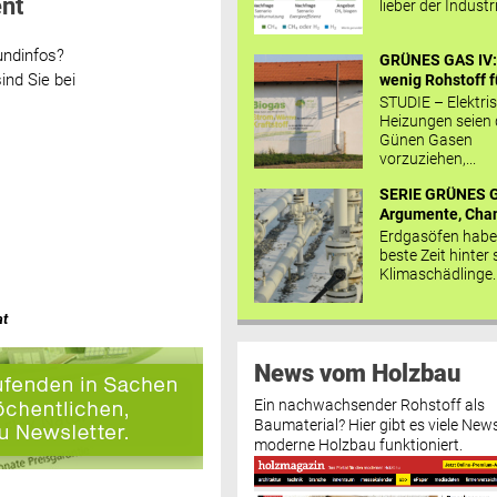
nt
lieber der Industr
undinfos?
GRÜNES GAS IV: 
ind Sie bei
wenig Rohstoff fü
STUDIE – Elektri
Heizungen seien
Günen Gasen
vorzuziehen,...
SERIE GRÜNES G
Argumente, Chan
Erdgasöfen habe
beste Zeit hinter 
Klimaschädlinge..
at
News vom Holzbau
Ein nachwachsender Rohstoff als
Baumaterial? Hier gibt es viele News
moderne Holzbau funktioniert.