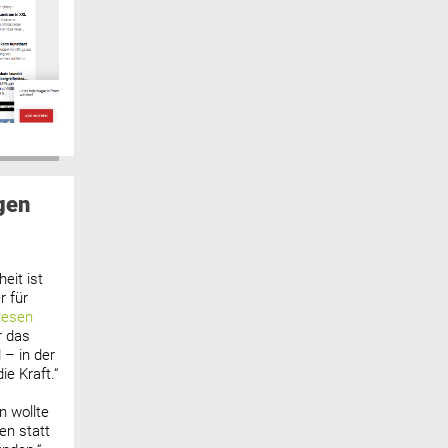
gen
eit ist
 für
lesen
r das
 – in der
ie Kraft.“
n wollte
n statt