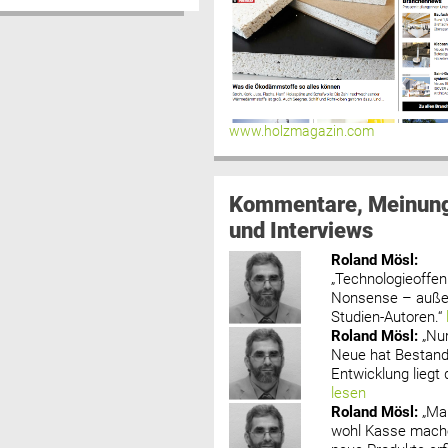
www.holzmagazin.com
Kommentare, Meinun
und Interviews
Roland Mösl
:
„Technologieoffenh
Nonsense – außer
Studien-Autoren.“
Roland Mösl
:
„Nu
Neue hat Bestand
Entwicklung liegt d
lesen
Roland Mösl
:
„Ma
wohl Kasse mache