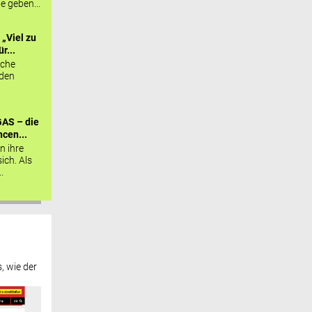
ie geben...
„Viel zu
r...
sche
 den
AS – die
cen...
n ihre
sich. Als
.
, wie der