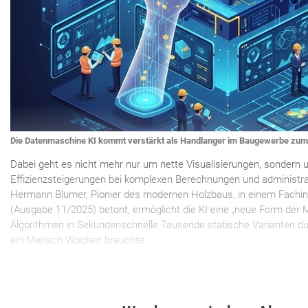
Die Datenmaschine KI kommt verstärkt als Handlanger im Baugewerbe zum E
Dabei geht es nicht mehr nur um nette Visualisierungen, sondern
Effizienzsteigerungen bei komplexen Berechnungen und administr
Hermann Blumer, Pionier des modernen Holzbaus, in einem Fachi
(Ausgabe 11/2025) betont, ermöglicht die KI eine „neue Form der Ma
Algorithmen in Sekundenschnelle Tausende statische Varianten dur
ein Mensch Wochen bräuchte.
Architekten: Generatives Design und Simulation