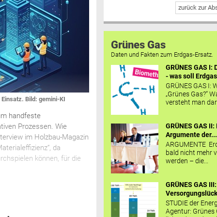
zurück zur A
Grünes Gas
Daten und Fakten zum Erdgas-Ersatz.
GRÜNES GAS I: D
- was soll Erdgas
GRÜNES GAS I: W
„Grünes Gas?“ W
insatz. Bild: gemini-KI
versteht man daru
 um handfeste
GRÜNES GAS II: 
ativen Prozessen. Wie
Argumente der..
nterview im Holzbau-Magazin
ARGUMENTE Erd
terialeffizienz“, da
bald nicht mehr v
chspielen können, für die
werden – die...
GRÜNES GAS III:
Versorgungslücke
STUDIE der Energ
Agentur: Grünes