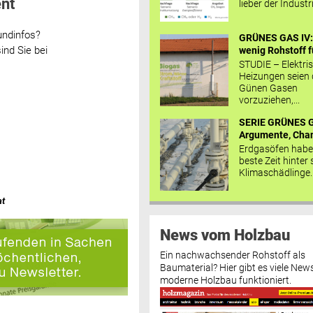
nt
lieber der Industr
undinfos?
GRÜNES GAS IV: 
ind Sie bei
wenig Rohstoff fü
STUDIE – Elektri
Heizungen seien
Günen Gasen
vorzuziehen,...
SERIE GRÜNES G
Argumente, Chan
Erdgasöfen habe
beste Zeit hinter 
Klimaschädlinge..
at
News vom Holzbau
Ein nachwachsender Rohstoff als
Baumaterial? Hier gibt es viele News
moderne Holzbau funktioniert.