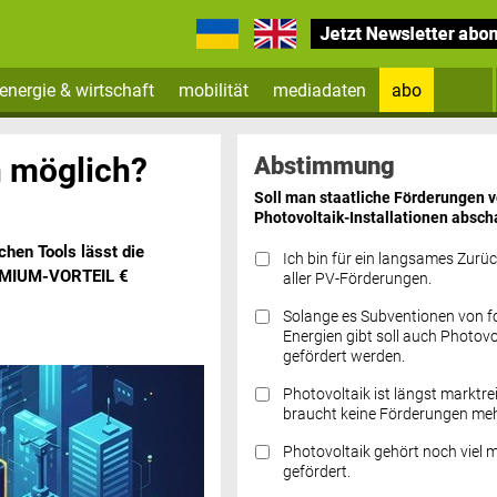
energie & wirtschaft
mobilität
mediadaten
abo
Zum Newsletter anmelden
n möglich?
Abstimmung
Soll man staatliche Förderungen 
Photovoltaik-Installationen absch
hen Tools lässt die
Ich bin für ein langsames Zurü
PREMIUM-VORTEIL €
aller PV-Förderungen.
Solange es Subventionen von fo
Datenschutz FAQs
Energien gibt soll auch Photovo
gefördert werden.
Photovoltaik ist längst marktre
braucht keine Förderungen meh
Photovoltaik gehört noch viel 
gefördert.