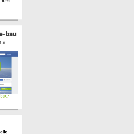
inden.“
n
e-bau
tur
ebau/
elle