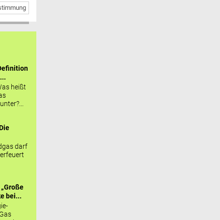
bstimmung
efinition
...
as heißt
as
nter?...
Die
.
gas darf
erfeuert
 „Große
 bei...
ie-
 Gas