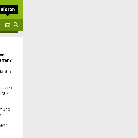
von
affen?
ckfahren
ssilen
ltaik
if und
r.
mehr