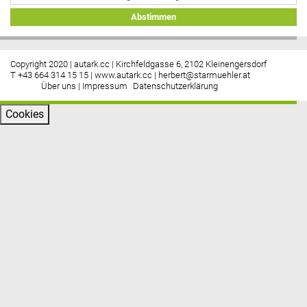
Abstimmen
Copyright 2020 | autark.cc | Kirchfeldgasse 6, 2102 Kleinengersdorf
T +43 664 314 15 15 |
www.autark.cc
|
herbert@starmuehler.at
Über uns
|
Impressum
Datenschutzerklärung
Cookies