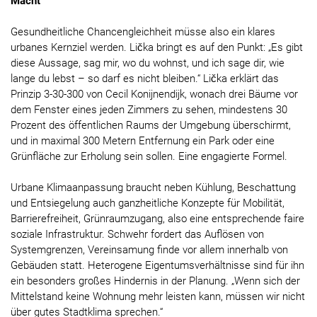
Macht
Gesundheitliche Chancengleichheit müsse also ein klares
urbanes Kernziel werden. Lička bringt es auf den Punkt: „Es gibt
diese Aussage, sag mir, wo du wohnst, und ich sage dir, wie
lange du lebst – so darf es nicht bleiben.“ Lička erklärt das
Prinzip 3-30-300 von Cecil Konijnendijk, wonach drei Bäume vor
dem Fenster eines jeden Zimmers zu sehen, mindestens 30
Prozent des öffentlichen Raums der Umgebung überschirmt,
und in maximal 300 Metern Entfernung ein Park oder eine
Grünfläche zur Erholung sein sollen. Eine engagierte Formel.
Urbane Klimaanpassung braucht neben Kühlung, Beschattung
und Entsiegelung auch ganzheitliche Konzepte für Mobilität,
Barrierefreiheit, Grünraumzugang, also eine entsprechende faire
soziale Infrastruktur. Schwehr fordert das Auflösen von
Systemgrenzen, Vereinsamung finde vor allem innerhalb von
Gebäuden statt. Heterogene Eigentumsverhältnisse sind für ihn
ein besonders großes Hindernis in der Planung. „Wenn sich der
Mittelstand keine Wohnung mehr leisten kann, müssen wir nicht
über gutes Stadtklima sprechen.“