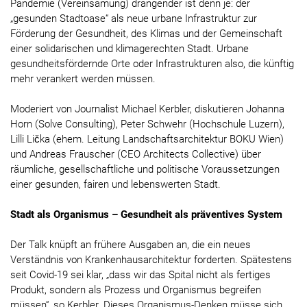
Pandemie (Vereinsamung) drängender ist denn je: der
„gesunden Stadtoase“ als neue urbane Infrastruktur zur
Förderung der Gesundheit, des Klimas und der Gemeinschaft
einer solidarischen und klimagerechten Stadt. Urbane
gesundheitsfördernde Orte oder Infrastrukturen also, die künftig
mehr verankert werden müssen.
Moderiert von Journalist Michael Kerbler, diskutieren Johanna
Horn (Solve Consulting), Peter Schwehr (Hochschule Luzern),
Lilli Lička (ehem. Leitung Landschaftsarchitektur BOKU Wien)
und Andreas Frauscher (CEO Architects Collective) über
räumliche, gesellschaftliche und politische Voraussetzungen
einer gesunden, fairen und lebenswerten Stadt.
Stadt als Organismus – Gesundheit als präventives System
Der Talk knüpft an frühere Ausgaben an, die ein neues
Verständnis von Krankenhausarchitektur forderten. Spätestens
seit Covid-19 sei klar, „dass wir das Spital nicht als fertiges
Produkt, sondern als Prozess und Organismus begreifen
müssen“, so Kerbler. Dieses Organismus-Denken müsse sich