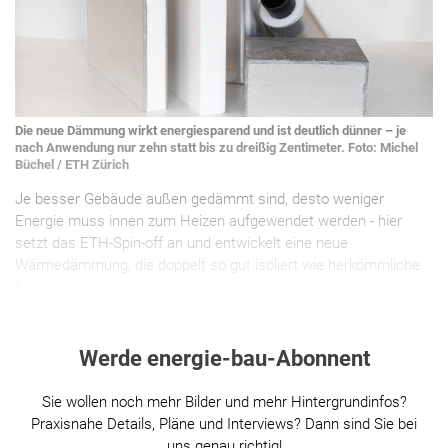
Die neue Dämmung wirkt energiesparend und ist deutlich dünner – je
nach Anwendung nur zehn statt bis zu dreißig Zentimeter. Foto: Michel
Büchel / ETH Zürich
Je besser Gebäude außen gedämmt sind, desto weniger
Energie muss innen zum Heizen aufgewendet werden - hier
setzt das ETH-Spin-off an und entwickelt eine neue
Wärmedämmung, die doppelt so gut isoliert wie herkömmliche
Materialien.
Werde energie-bau-Abonnent
Sie wollen noch mehr Bilder und mehr Hintergrundinfos?
Praxisnahe Details, Pläne und Interviews? Dann sind Sie bei
uns genau richtig!