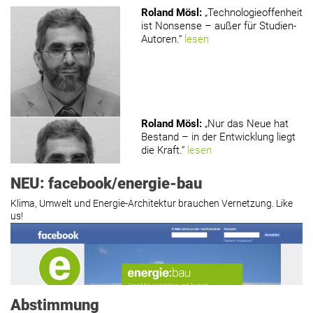
Roland Mösl
:
„Technologieoffenheit
ist Nonsense – außer für Studien-
Autoren.“
lesen
www.holzmagazin.com
Roland Mösl
:
„Nur das Neue hat
Bestand – in der Entwicklung liegt
die Kraft.“
lesen
NEU: facebook/energie-bau
Klima, Umwelt und Energie-Architektur brauchen Vernetzung. Like
us!
Roland Mösl
:
„Man wollte wohl
Kasse machen statt neue Produkte
erfinden.“
lesen
Abstimmung