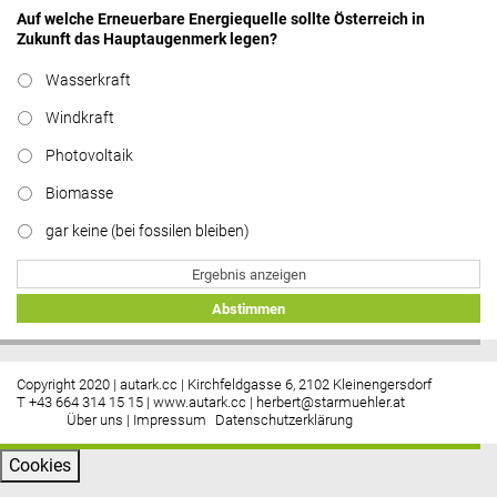
Auf welche Erneuerbare Energiequelle sollte Österreich in
Zukunft das Hauptaugenmerk legen?
Hier geht’s zu allen Kommentaren
Wasserkraft
https://www.facebook.com/energiebau/
Windkraft
Photovoltaik
Biomasse
gar keine (bei fossilen bleiben)
Ergebnis anzeigen
Abstimmen
Copyright 2020 | autark.cc | Kirchfeldgasse 6, 2102 Kleinengersdorf
T +43 664 314 15 15 |
www.autark.cc
|
herbert@starmuehler.at
Über uns
|
Impressum
Datenschutzerklärung
Cookies