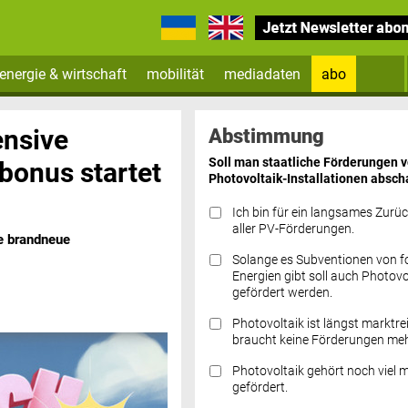
energie & wirtschaft
mobilität
mediadaten
abo
Zum Newsletter anmelden
ensive
Abstimmung
Soll man staatliche Förderungen 
onus startet
Photovoltaik-Installationen absch
Ich bin für ein langsames Zurü
aller PV-Förderungen.
e brandneue
Solange es Subventionen von fo
Datenschutz FAQs
Energien gibt soll auch Photovo
gefördert werden.
Photovoltaik ist längst marktre
braucht keine Förderungen meh
Photovoltaik gehört noch viel 
gefördert.