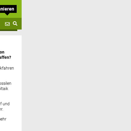
von
affen?
ckfahren
ssilen
ltaik
if und
r.
mehr