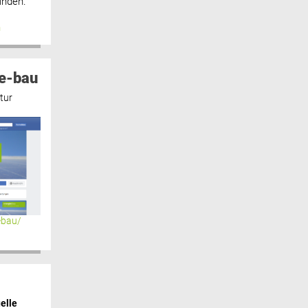
inden.“
n
e-bau
tur
ebau/
elle