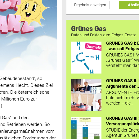
Ergebnis anzeigen
Abst
Grünes Gas
Daten und Fakten zum Erdgas-Ersatz.
GRÜNES GAS I: D
- was soll Erdgas
GRÜNES GAS I: W
„Grünes Gas?“ W
versteht man daru
n Gebäudebestand“, so
GRÜNES GAS II: 
emens Hecht. Dieses Ziel
Argumente der..
fen. Die österreichische
ARGUMENTE Erd
bald nicht mehr v
Millionen Euro zur
werden – die...
).
d Gas" und den
GRÜNES GAS III:
Versorgungslücke
und Betrieben werden. So
STUDIE der Energ
he Sanierungsmaßnahmen vom
Agentur: Grünes
usätzlichen Förderungen der