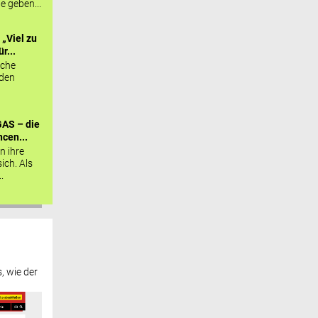
ie geben...
„Viel zu
r...
sche
 den
AS – die
cen...
n ihre
sich. Als
.
, wie der