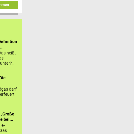
immen
efinition
...
as heißt
as
nter?...
Die
.
gas darf
erfeuert
 „Große
 bei...
ie-
 Gas