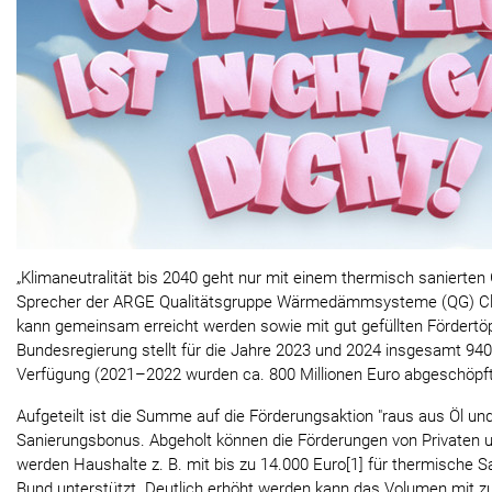
„Klimaneutralität bis 2040 geht nur mit einem thermisch sanierte
Sprecher der ARGE Qualitätsgruppe Wärmedämmsysteme (QG) Cl
kann gemeinsam erreicht werden sowie mit gut gefüllten Fördertöp
Bundesregierung stellt für die Jahre 2023 und 2024 insgesamt 940 
Verfügung (2021–2022 wurden ca. 800 Millionen Euro abgeschöpft
Aufgeteilt ist die Summe auf die Förderungsaktion "raus aus Öl un
Sanierungsbonus. Abgeholt können die Förderungen von Privaten 
werden Haushalte z. B. mit bis zu 14.000 Euro[1] für thermisc
Bund unterstützt. Deutlich erhöht werden kann das Volumen mit z