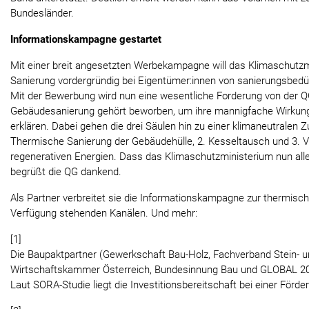
Bundesländer.
Informationskampagne gestartet
Mit einer breit angesetzten Werbekampagne will das Klimaschutz
Sanierung vordergründig bei Eigentümer:innen von sanierungsbed
Mit der Bewerbung wird nun eine wesentliche Forderung von der 
Gebäudesanierung gehört beworben, um ihre mannigfache Wirkung
erklären. Dabei gehen die drei Säulen hin zu einer klimaneutralen 
Thermische Sanierung der Gebäudehülle, 2. Kesseltausch und 3.
regenerativen Energien. Dass das Klimaschutzministerium nun alle
begrüßt die QG dankend.
Als Partner verbreitet sie die Informationskampagne zur thermische
Verfügung stehenden Kanälen. Und mehr:
[1]
Die Baupaktpartner (Gewerkschaft Bau-Holz, Fachverband Stein- u
Wirtschaftskammer Österreich, Bundesinnung Bau und GLOBAL 200
Laut SORA-Studie liegt die Investitionsbereitschaft bei einer För