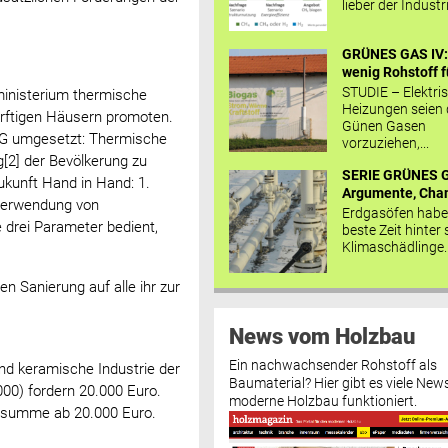
lieber der Industr
GRÜNES GAS IV: 
wenig Rohstoff fü
STUDIE – Elektri
ministerium thermische
Heizungen seien
ürftigen Häusern promoten.
Günen Gasen
QG umgesetzt: Thermische
vorzuziehen,...
[2] der Bevölkerung zu
SERIE GRÜNES G
Zukunft Hand in Hand: 1.
Argumente, Chan
 Verwendung von
Erdgasöfen habe
 drei Parameter bedient,
beste Zeit hinter 
Klimaschädlinge..
n Sanierung auf alle ihr zur
News vom Holzbau
Ein nachwachsender Rohstoff als
nd keramische Industrie der
Baumaterial? Hier gibt es viele News
0) fordern 20.000 Euro.
moderne Holzbau funktioniert.
dersumme ab 20.000 Euro.