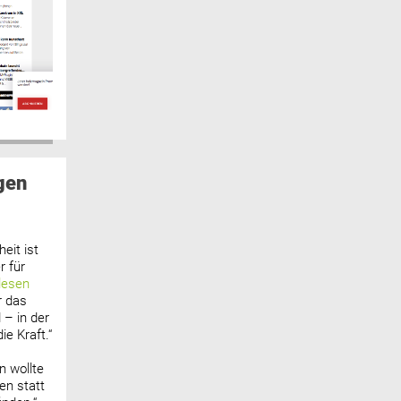
gen
eit ist
 für
lesen
r das
 – in der
ie Kraft.“
n wollte
n statt