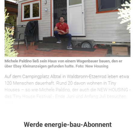
Michele Paldino ließ sein Haus von einem Wagenbauer bauen, den er
über Ebay Kleinanzeigen gefunden hatte. Foto: New Housing
Auf dem Campingplatz Albtal in Waldbronn-Etzenrod leben etwa
120 Menschen dauerhaft. Rund 20 davon wohnen in Tiny
Houses – so wie Michele Paldino, der auch die NEW HOUSING -
das Tiny House Festival - Ende Juni und Anfang Juli besuchen
wird.
Werde energie-bau-Abonnent