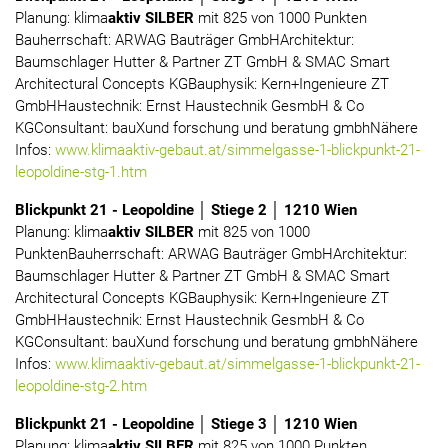
Planung: klima
aktiv SILBER
mit 825 von 1000 Punkten
Bauherrschaft: ARWAG Bauträger GmbHArchitektur:
Baumschlager Hutter & Partner ZT GmbH & SMAC Smart
Architectural Concepts KGBauphysik: Kern+Ingenieure ZT
GmbHHaustechnik: Ernst Haustechnik GesmbH & Co
KGConsultant: bauXund forschung und beratung gmbhNähere
Infos:
www.klimaaktiv-gebaut.at/simmelgasse-1-blickpunkt-21-
leopoldine-stg-1.htm
Blickpunkt 21 - Leopoldine │ Stiege 2 │ 1210 Wien
Planung: klima
aktiv SILBER
mit 825 von 1000
PunktenBauherrschaft: ARWAG Bauträger GmbHArchitektur:
Baumschlager Hutter & Partner ZT GmbH & SMAC Smart
Architectural Concepts KGBauphysik: Kern+Ingenieure ZT
GmbHHaustechnik: Ernst Haustechnik GesmbH & Co
KGConsultant: bauXund forschung und beratung gmbhNähere
Infos:
www.klimaaktiv-gebaut.at/simmelgasse-1-blickpunkt-21-
leopoldine-stg-2.htm
Blickpunkt 21 - Leopoldine │ Stiege 3 │ 1210 Wien
Planung: klima
aktiv SILBER
mit 825 von 1000 Punkten