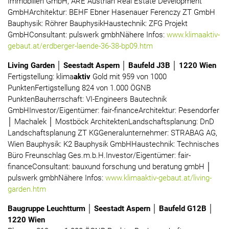
Immobilien GmbH, ARE Austrian Real Estate Development
GmbHArchitektur: BEHF Ebner Hasenauer Ferenczy ZT GmbH
Bauphysik: Röhrer BauphysikHaustechnik: ZFG Projekt
GmbHConsultant: pulswerk gmbhNähere Infos:
www.klimaaktiv-
gebaut.at/erdberger-laende-36-38-bp09.htm
Living Garden │ Seestadt Aspern │ Baufeld J3B │ 1220 Wien
Fertigstellung: klima
aktiv
Gold mit 959 von 1000
PunktenFertigstellung 824 von 1.000 ÖGNB
PunktenBauherrschaft: VI-Engineers Bautechnik
GmbHInvestor/Eigentümer: fair-financeArchitektur: Pesendorfer
│ Machalek │ Mostböck ArchitektenLandschaftsplanung: DnD
Landschaftsplanung ZT KGGeneralunternehmer: STRABAG AG,
Wien Bauphysik: K2 Bauphysik GmbHHaustechnik: Technisches
Büro Freunschlag Ges.m.b.H.Investor/Eigentümer: fair-
financeConsultant: bauxund forschung und beratung gmbH │
pulswerk gmbhNähere Infos:
www.klimaaktiv-gebaut.at/living-
garden.htm
Baugruppe Leuchtturm │ Seestadt Aspern │ Baufeld G12B │
1220 Wien