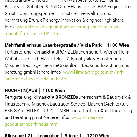
HildebrandtArchitektur: Trimmel Wall Architekten ZT GmbH
Bauphysik: Schöberl & Pöll GmbHHaustechnik: BPS Engineering
GmbHForschungspartner: Immobilien Verwaltung und
Vermittlung Brun, e7 energy innovation & engineeringNähere
Infos:
www.klimaaktiv-gebaut.at/sanierung-und-dg-ausbau-
mariahilfer-strasze-182.htm
Mehrfamilienhaus Laaerbergstraße / Viola Park │ 1100 Wien
Fertigstellung: klima
aktiv
BRONZEBauherrschaft: Wiener Heim
Wohnbauges.m.b.HArchitektur & Bauphysik & Haustechnik:
Mischek Bauträger ServiceConsultant: bauXund forschung und
beratung gmbhNähere Infos:
www.klimaaktiv-gebaut.at/mfh-
laaerbergstrasze-viola-park.htm
HOCHH(IN)AUS │ 1100 Wien
Fertigstellung: klima
aktiv BRONZE
Bauherrschaft & Bauphysik &
Haustechnik: Mischek Bauträger Service (Bauherr)Architektur:
BKK-3 ARCHITEKTUR ZT GMBHConsultant: bauXund forschung
und beratung gmbhNähere Infos:
www.klimaaktiv-
gebaut.at/hochhinaus.htm
Blickpunkt 21 - Leopoldine │ Stiege 1 │ 1210 Wien