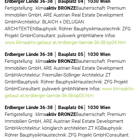
Erdberger Lände 36-38 │ Bauplatz 04│ 1030 Wien
Fertigstellung: klima
aktiv BRONZE
Bauherrschaft: Premium
Immobilien GmbH, ARE Austrian Real Estate Development
GmbHArchitektur: BLAICH + DELUGAN
ARCHITEKTENBauphysik: Röhrer BauphysikHaustechnik: ZFG
Projekt GmbHConsultant: pulswerk gmbhNähere Infos:
www.klimaaktiv-gebaut.at/erdberger-laende-36-38-bp04.htm
Erdberger Lände 36-38 │ Bauplatz 05│ 1030 Wien
Fertigstellung: klima
aktiv BRONZE
Bauherrschaft: Premium
Immobilien GmbH, ARE Austrian Real Estate Development
GmbHArchitektur: Freimüller-Söllinger Architektur ZT
GmbHBauphysik: Röhrer BauphysikHaustechnik: ZFG Projekt
GmbHConsultant: pulswerk gmbhNähere Infos:
www.klimaaktiv-
gebaut.at/erdberger-laende-36-38-bp05.htm
Erdberger Lände 36-38 │ Bauplatz 06│ 1030 Wien
Fertigstellung: klima
aktiv BRONZE
Bauherrschaft: Premium
Immobilien GmbH, ARE Austrian Real Estate Development
GmbHArchitektur: königlarch architekten ZT KGBauphysik:
Röhrer BauphysikHaustechnik: ZFG Projekt GmbHConsultant: