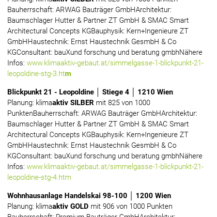
Bauherrschaft: ARWAG Bauträger GmbHArchitektur:
Baumschlager Hutter & Partner ZT GmbH & SMAC Smart
Architectural Concepts KGBauphysik: Kern+Ingenieure ZT
GmbHHaustechnik: Ernst Haustechnik GesmbH & Co
KGConsultant: bauXund forschung und beratung gmbhNähere
Infos:
www.klimaaktiv-gebaut.at/simmelgasse-1-blickpunkt-21-
leopoldine-stg-3.ht
m
B
lickpunkt 21 - Leopoldine │ Stiege 4 │ 1210 Wien
Planung: klima
aktiv SILBER
mit 825 von 1000
PunktenBauherrschaft: ARWAG Bauträger GmbHArchitektur:
Baumschlager Hutter & Partner ZT GmbH & SMAC Smart
Architectural Concepts KGBauphysik: Kern+Ingenieure ZT
GmbHHaustechnik: Ernst Haustechnik GesmbH & Co
KGConsultant: bauXund forschung und beratung gmbhNähere
Infos:
www.klimaaktiv-gebaut.at/simmelgasse-1-blickpunkt-21-
leopoldine-stg-4.htm
Wohnhausanlage Handelskai 98-100 │ 1200 Wien
Planung: klima
aktiv GOLD
mit 906 von 1000 Punkten