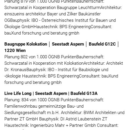
Planung 819 von 1.000 ÖGNB PunktenBauherrschaft:
Schwarzatal in Kooperation Baugruppe LeuchtturmArchitektur:
einszueins architektur Bayer und Zilker Baukünstler
OGBauphysik: IBO - Österreichisches Institut für Bauen und
Ökologie GmbHHaustechnik: BPS EngineeringConsultant:
bauXund forschung und beratung gmbh
Baugruppe Kolokation │ Seestadt Aspern │ Baufeld G12C │
1220 Wien
Planung 802 von 1.000 ÖGNB PunktenBauherrschaft:
Schwarzatal in Kooperation mit KolokationArchitektur: Architekt
Dr. KronausBauphysik: IBO - Institut für Baubiologie und
-ökologie Haustechnik: BPS EngineeringConsultant: bauXund
forschung und beratung gmbh
Live Life Long | Seestadt Aspern | Baufeld G13A
Planung: 834 von 1000 ÖGNB PunktenBauherrschaft:
Familienwohnbau gemeinnützige Bau- und
Siedlungsgesellschaft m.b.H. Architektur: BWM Architekten und
Partner ZT GmbH Bauphysik: DI Astrid Laubenstein ZT
Haustechnik: Ingenierbüro Mahr + Partner Gmbh Consultant: