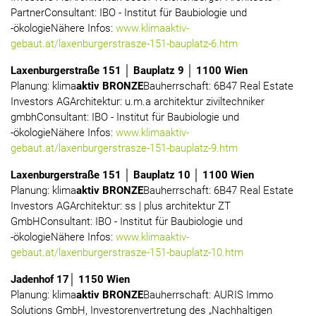
PartnerConsultant: IBO - Institut für Baubiologie und
-ökologieNähere Infos:
www.klimaaktiv-
gebaut.at/laxenburgerstrasze-151-bauplatz-6.htm
Laxenburgerstraße 151 │ Bauplatz 9 │ 1100 Wien
Planung: klima
aktiv BRONZE
Bauherrschaft: 6B47 Real Estate
Investors AGArchitektur: u.m.a architektur ziviltechniker
gmbhConsultant: IBO - Institut für Baubiologie und
-ökologieNähere Infos:
www.klimaaktiv-
gebaut.at/laxenburgerstrasze-151-bauplatz-9.htm
Laxenburgerstraße 151 │ Bauplatz 10 │ 1100 Wien
Planung: klima
aktiv BRONZE
Bauherrschaft: 6B47 Real Estate
Investors AGArchitektur: ss | plus architektur ZT
GmbHConsultant: IBO - Institut für Baubiologie und
-ökologieNähere Infos:
www.klimaaktiv-
gebaut.at/laxenburgerstrasze-151-bauplatz-10.htm
Jadenhof 17│ 1150 Wien
Planung: klima
aktiv BRONZE
Bauherrschaft: AURIS Immo
Solutions GmbH, Investorenvertretung des „Nachhaltigen