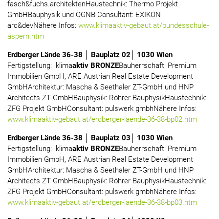
fasch&fuchs.architektenHaustechnik: Thermo Projekt
GmbHBauphysik und ÖGNB Consultant: EXIKON
arc&devNähere Infos:
www.klimaaktiv-gebaut.at/bundesschule-
aspern.htm
Erdberger Lände 36-38 │ Bauplatz 02│ 1030 Wien
Fertigstellung: klima
aktiv BRONZE
Bauherrschaft: Premium
Immobilien GmbH, ARE Austrian Real Estate Development
GmbHArchitektur: Mascha & Seethaler ZT-GmbH und HNP
Architects ZT GmbHBauphysik: Röhrer BauphysikHaustechnik:
ZFG Projekt GmbHConsultant: pulswerk gmbhNähere Infos:
www.klimaaktiv-gebaut.at/erdberger-laende-36-38-bp02.htm
Erdberger Lände 36-38 │ Bauplatz 03│ 1030 Wien
Fertigstellung: klima
aktiv BRONZE
Bauherrschaft: Premium
Immobilien GmbH, ARE Austrian Real Estate Development
GmbHArchitektur: Mascha & Seethaler ZT-GmbH und HNP
Architects ZT GmbHBauphysik: Röhrer BauphysikHaustechnik:
ZFG Projekt GmbHConsultant: pulswerk gmbhNähere Infos:
www.klimaaktiv-gebaut.at/erdberger-laende-36-38-bp03.htm