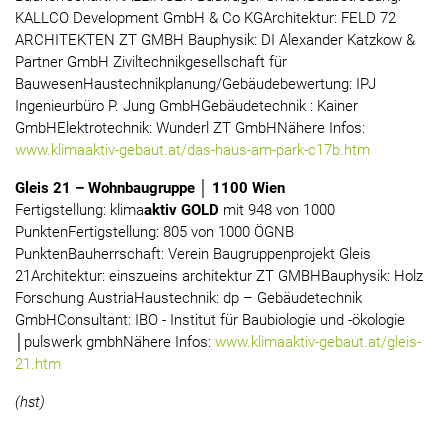
KALLCO Development GmbH & Co KGArchitektur: FELD 72
ARCHITEKTEN ZT GMBH Bauphysik: DI Alexander Katzkow &
Partner GmbH Ziviltechnikgesellschaft für
BauwesenHaustechnikplanung/Gebäudebewertung: IPJ
Ingenieurbüro P. Jung GmbHGebäudetechnik : Kainer
GmbHElektrotechnik: Wunderl ZT GmbHNähere Infos:
www.klimaaktiv-gebaut.at/das-haus-am-park-c17b.htm
Gleis 21 – Wohnbaugruppe │ 1100 Wien
Fertigstellung: klima
aktiv GOLD
mit 948 von 1000
PunktenFertigstellung: 805 von 1000 ÖGNB
PunktenBauherrschaft: Verein Baugruppenprojekt Gleis
21Architektur: einszueins architektur ZT GMBHBauphysik: Holz
Forschung AustriaHaustechnik: dp – Gebäudetechnik
GmbHConsultant: IBO - Institut für Baubiologie und -ökologie
│pulswerk gmbhNähere Infos:
www.klimaaktiv-gebaut.at/gleis-
21.htm
(hst)