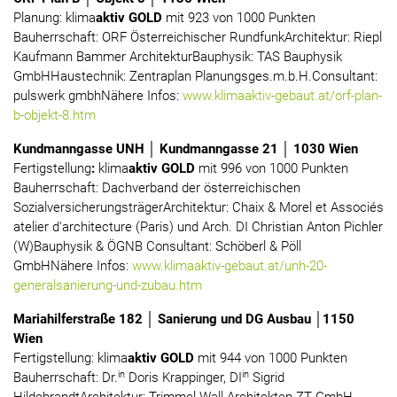
Planung: klima
aktiv GOLD
mit 923 von 1000 Punkten
Bauherrschaft: ORF Österreichischer RundfunkArchitektur: Riepl
Kaufmann Bammer ArchitekturBauphysik: TAS Bauphysik
GmbHHaustechnik: Zentraplan Planungsges.m.b.H.Consultant:
pulswerk gmbhNähere Infos:
www.klimaaktiv-gebaut.at/orf-plan-
b-objekt-8.htm
Kundmanngasse UNH │ Kundmanngasse 21 │ 1030 Wien
Fertigstellung
:
klima
aktiv GOLD
mit 996 von 1000 Punkten
Bauherrschaft: Dachverband der österreichischen
SozialversicherungsträgerArchitektur: Chaix & Morel et Associés
atelier d'architecture (Paris) und Arch. DI Christian Anton Pichler
(W)Bauphysik & ÖGNB Consultant: Schöberl & Pöll
GmbHNähere Infos:
www.klimaaktiv-gebaut.at/unh-20-
generalsanierung-und-zubau.htm
Mariahilferstraße 182 │ Sanierung und DG Ausbau │1150
Wien
Fertigstellung: klima
aktiv GOLD
mit 944 von 1000 Punkten
in
in
Bauherrschaft: Dr.
Doris Krappinger, DI
Sigrid