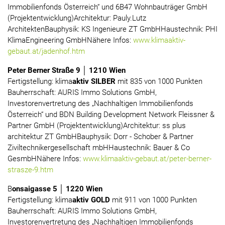
Immobilienfonds Österreich“ und 6B47 Wohnbauträger GmbH
(Projektentwicklung)Architektur: Pauly.Lutz
ArchitektenBauphysik: KS Ingenieure ZT GmbHHaustechnik: PHI
KlimaEngineering GmbHNähere Infos:
www.klimaaktiv-
gebaut.at/jadenhof.htm
Peter Berner Straße 9 │ 1210 Wien
Fertigstellung: klima
aktiv SILBER
mit 835 von 1000 Punkten
Bauherrschaft: AURIS Immo Solutions GmbH,
Investorenvertretung des „Nachhaltigen Immobilienfonds
Österreich“ und BDN Building Development Network Fleissner &
Partner GmbH (Projektentwicklung)Architektur: ss plus
architektur ZT GmbHBauphysik: Dorr - Schober & Partner
Ziviltechnikergesellschaft mbHHaustechnik: Bauer & Co
GesmbHNähere Infos:
www.klimaaktiv-gebaut.at/peter-berner-
strasze-9.htm
B
onsaigasse 5 │ 1220 Wien
Fertigstellung: klima
aktiv GOLD
mit 911 von 1000 Punkten
Bauherrschaft: AURIS Immo Solutions GmbH,
Investorenvertretung des „Nachhaltigen Immobilienfonds