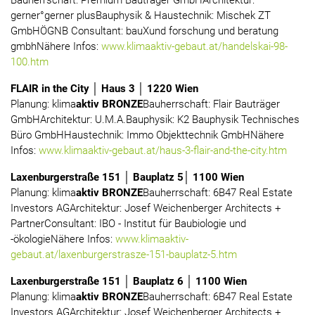
Bauherrschaft: Premium Bauträger GmbHArchitektur:
gerner°gerner plusBauphysik & Haustechnik: Mischek ZT
GmbHÖGNB Consultant: bauXund forschung und beratung
gmbhNähere Infos:
www.klimaaktiv-gebaut.at/handelskai-98-
100.htm
FLAIR in the City │ Haus 3 │ 1220 Wien
Planung: klima
aktiv BRONZE
Bauherrschaft: Flair Bauträger
GmbHArchitektur: U.M.A.Bauphysik: K2 Bauphysik Technisches
Büro GmbHHaustechnik: Immo Objekttechnik GmbHNähere
Infos:
www.klimaaktiv-gebaut.at/haus-3-flair-and-the-city.htm
Laxenburgerstraße 151 │ Bauplatz 5│ 1100 Wien
Planung: klima
aktiv BRONZE
Bauherrschaft: 6B47 Real Estate
Investors AGArchitektur: Josef Weichenberger Architects +
PartnerConsultant: IBO - Institut für Baubiologie und
-ökologieNähere Infos:
www.klimaaktiv-
gebaut.at/laxenburgerstrasze-151-bauplatz-5.htm
Laxenburgerstraße 151 │ Bauplatz 6 │ 1100 Wien
Planung: klima
aktiv BRONZE
Bauherrschaft: 6B47 Real Estate
Investors AGArchitektur: Josef Weichenberger Architects +