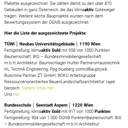
Plakette ausgezeichnet. Sie zählen damit zu den über 870
Gebäuden in ganz Österreich, die das klima
aktiv
Gütesiegel
tragen. Weitere sechs Bauprojekte wurden nach dem
Bewertungssystem der ÖGNB ausgezeichnet.
Hier die Liste der ausgezeichnete Projekte:
TÜWI │ Neubau Universitätsgebäude │ 1190 Wien
Fertigstellung: klima
aktiv Gold
mit 958 von 1000 Punkten
Bauherrschaft: BIG – Bundesimmobiliengesellschaft
m.b.H.Architektur: Baumschlager Hutter PartnersHaustechnik:
HL Technik Engineering; Ppg blueberg controlBauphysik:
Buschina Partner ZT GmbH; BOKU Arbeitsgruppe
Ressourcenorientiertes BauenLandschaftsarchitektur: rajek
barosch.
Nähere Infos hier.
Und
hier
.
Bundesschule │ Seestadt Aspern │ 1220 Wien
Fertigstellung: klima
aktiv Gold
mit 917 von 1000
Punkten
Fertigstellung: 904 von 1.000 ÖGNB PunktenBauherrschaft: BIG
– Bundesimmobiliengesellschaft m.b.H.Architektur: