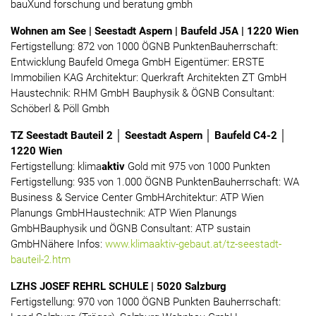
bauXund forschung und beratung gmbh
Wohnen am See | Seestadt Aspern | Baufeld J5A | 1220 Wien
Fertigstellung: 872 von 1000 ÖGNB PunktenBauherrschaft:
Entwicklung Baufeld Omega GmbH Eigentümer: ERSTE
Immobilien KAG Architektur: Querkraft Architekten ZT GmbH
Haustechnik: RHM GmbH Bauphysik & ÖGNB Consultant:
Schöberl & Pöll Gmbh
TZ Seestadt Bauteil 2 │ Seestadt Aspern │ Baufeld C4-2 │
1220 Wien
Fertigstellung: klima
aktiv
Gold mit 975 von 1000 Punkten
Fertigstellung: 935 von 1.000 ÖGNB PunktenBauherrschaft: WA
Business & Service Center GmbHArchitektur: ATP Wien
Planungs GmbHHaustechnik: ATP Wien Planungs
GmbHBauphysik und ÖGNB Consultant: ATP sustain
GmbHNähere Infos:
www.klimaaktiv-gebaut.at/tz-seestadt-
bauteil-2.htm
LZHS JOSEF REHRL SCHULE | 5020 Salzburg
Fertigstellung: 970 von 1000 ÖGNB Punkten Bauherrschaft: