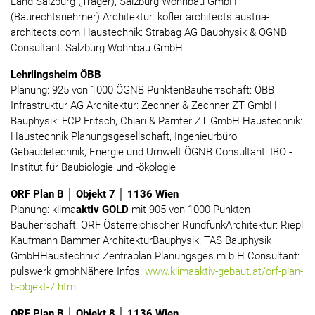
Land Salzburg (Träger), Salzburg Wohnbau GmbH
(Baurechtsnehmer) Architektur: kofler architects austria-
architects.com Haustechnik: Strabag AG Bauphysik & ÖGNB
Consultant: Salzburg Wohnbau GmbH
Lehrlingsheim ÖBB
Planung: 925 von 1000 ÖGNB PunktenBauherrschaft: ÖBB
Infrastruktur AG Architektur: Zechner & Zechner ZT GmbH
Bauphysik: FCP Fritsch, Chiari & Parnter ZT GmbH Haustechnik:
Haustechnik Planungsgesellschaft, Ingenieurbüro
Gebäudetechnik, Energie und Umwelt ÖGNB Consultant: IBO -
Institut für Baubiologie und -ökologie
ORF Plan B │ Objekt 7 │ 1136 Wien
Planung: klima
aktiv GOLD
mit 905 von 1000 Punkten
Bauherrschaft: ORF Österreichischer RundfunkArchitektur: Riepl
Kaufmann Bammer ArchitekturBauphysik: TAS Bauphysik
GmbHHaustechnik: Zentraplan Planungsges.m.b.H.Consultant:
pulswerk gmbhNähere Infos:
www.klimaaktiv-gebaut.at/orf-plan-
b-objekt-7.htm
ORF Plan B │ Objekt 8 │ 1136 Wien