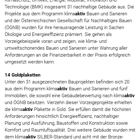
Klimaschutz, Umwelt, Energie, Mobilität, Innovation und
Technologie (BMK) insgesamt 31 nachhaltige Gebäude aus. Die
Projekte aus dem Programm klima
aktiv
Bauen und Sanieren
und der Österreichischen Gesellschaft für Nachhaltiges Bauen
(ÖGNB) wurden für ihre herausragende Leistung in Sachen
Ökologie und Energieeffizienz prämiert. Sie gehen als
Vorzeigebeispiele voran und zeigen, wie klima- und
umweltschonendes Bauen und Sanieren unter Wahrung aller
Anforderungen an die Finanzierbarkeit in der Praxis erfolgreich
umgesetzt werden kann.
14 Goldplaketten
Unter den 31 ausgezeichneten Bauprojekten befinden sich 20
aus dem Programm klima
aktiv
Bauen und Sanieren und fünf
Immobilien, die sowohl eine Gebäudebewertung nach klima
aktiv
und ÖGNB besitzen. Vierzehn dieser Vorzeigeprojekte erhielten
die klima
aktiv
Plakette in Gold. Sie erfüllen damit die höchsten
Anforderungen hinsichtlich Energieeffizienz, nachhaltiger
Planung und Ausführung, Baustoffen und Konstruktion sowie
Komfort und Raumluftqualität. Drei weitere Gebäude wurden mit
dem klima
aktiv
SILBER-Standard und acht mit der Bronze-