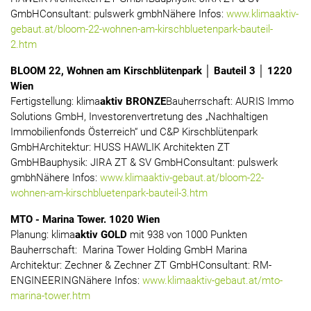
GmbHConsultant: pulswerk gmbhNähere Infos:
www.klimaaktiv-
gebaut.at/bloom-22-wohnen-am-kirschbluetenpark-bauteil-
2.htm
BLOOM 22, Wohnen am Kirschblütenpark │ Bauteil 3 │ 1220
Wien
Fertigstellung: klima
aktiv BRONZE
Bauherrschaft: AURIS Immo
Solutions GmbH, Investorenvertretung des „Nachhaltigen
Immobilienfonds Österreich“ und C&P Kirschblütenpark
GmbHArchitektur: HUSS HAWLIK Architekten ZT
GmbHBauphysik: JIRA ZT & SV GmbHConsultant: pulswerk
gmbhNähere Infos:
www.klimaaktiv-gebaut.at/bloom-22-
wohnen-am-kirschbluetenpark-bauteil-3.htm
MTO - Marina Tower.
1020 Wien
Planung: klima
aktiv
GOLD
mit 938 von 1000 Punkten
Bauherrschaft: Marina Tower Holding GmbH Marina
Architektur: Zechner & Zechner ZT GmbHConsultant: RM-
ENGINEERINGNähere Infos:
www.klimaaktiv-gebaut.at/mto-
marina-tower.htm