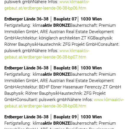
pulswerk gmbhNähere Infos:
www.klimaaktiv-
gebaut.at/erdberger-laende-36-38-bp06.htm
Erdberger Lände 36-38 │ Bauplatz 07│ 1030 Wien
Fertigstellung: klima
aktiv BRONZE
Bauherrschaft: Premium
Immobilien GmbH, ARE Austrian Real Estate Development
GmbHArchitektur: königlarch architekten ZT KGBauphysik:
Röhrer BauphysikHaustechnik: ZFG Projekt GmbHConsultant:
pulswerk gmbhNähere Infos:
www.klimaaktiv-
gebaut.at/erdberger-laende-36-38-bp07.htm
Erdberger Lände 36-38 │ Bauplatz 08│ 1030 Wien
Fertigstellung: klima
aktiv BRONZE
Bauherrschaft: Premium
Immobilien GmbH, ARE Austrian Real Estate Development
GmbHArchitektur: BEHF Ebner Hasenauer Ferenczy ZT GmbH
Bauphysik: Röhrer BauphysikHaustechnik: ZFG Projekt
GmbHConsultant: pulswerk gmbhNähere Infos:
www.klimaaktiv-
gebaut.at/erdberger-laende-36-38-bp08.htm
Erdberger Lände 36-38 │ Bauplatz 09│ 1030 Wien
Fertigstellung: klima
aktiv BRONZE
Bauherrschaft: Premium