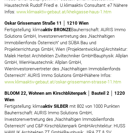
Haustechnik Rudolf Friedl e. U.klimaaktiv Consultant: e7 Nähere
Infos:
www.klimaaktiv-gebaut.at/khekgasse-haus-1.htm
Oskar Grissemann Straße 11 │ 1210 Wien
Fertigstellung: klima
aktiv BRONZE
Bauherrschaft: AURIS Immo
Solutions GmbH, Investorenvertretung des „Nachhaltigen
Immobilienfonds Österreich“ und SÜBA Bau und
Projekterrichtungs GmbH, Wien (Projektentwicklung)Architektur:
Malek Herbst Architekten Ziviltechniker GmbHBauphysik: Allplan
GmbH, WienHaustechnik: Allplan GmbH,
WienInvestorenvertreter des „Nachhaltigen Immobilienfonds
Österreich“: AURIS Immo Solutions GmbHNähere Infos:
www.klimaaktiv-gebaut.at/oskar-grissemann-strasse-11.htm
BLOOM 22, Wohnen am Kirschblütenpark │ Bauteil 2 │ 1220
Wien
Fertigstellung: klima
aktiv SILBER
mit 802 von 1000 Punkten
Bauherrschaft: AURIS Immo Solutions GmbH,
Investorenvertretung des „Nachhaltigen Immobilienfonds
Österreich“ und C&P Kirschblütenpark GmbHArchitektur: HUSS
HAWLIK Architekten ZT GmbHBauphysik: JIRA ZT & SV