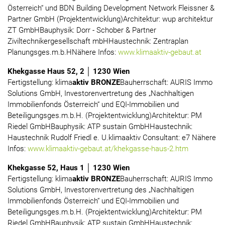
Österreich“ und BDN Building Development Network Fleissner &
Partner GmbH (Projektentwicklung)Architektur: wup architektur
ZT GmbHBauphysik: Dorr - Schober & Partner
Ziviltechnikergesellschaft mbHHaustechnik: Zentraplan
Planungsges.m.b.HNähere Infos:
www.klimaaktiv-gebaut.at
Khekgasse Haus 52, 2 │ 1230 Wien
Fertigstellung: klima
aktiv BRONZE
Bauherrschaft: AURIS Immo
Solutions GmbH, Investorenvertretung des „Nachhaltigen
Immobilienfonds Österreich“ und EQI-Immobilien und
Beteiligungsges.m.b.H. (Projektentwicklung)Architektur: PM
Riedel GmbHBauphysik: ATP sustain GmbHHaustechnik:
Haustechnik Rudolf Friedl e. U.klimaaktiv Consultant: e7 Nähere
Infos:
www.klimaaktiv-gebaut.at/khekgasse-haus-2.htm
Khekgasse 52, Haus 1 │ 1230 Wien
Fertigstellung: klima
aktiv BRONZE
Bauherrschaft: AURIS Immo
Solutions GmbH, Investorenvertretung des „Nachhaltigen
Immobilienfonds Österreich“ und EQI-Immobilien und
Beteiligungsges.m.b.H. (Projektentwicklung)Architektur: PM
Riedel GmbHBauphysik: ATP sustain GmbHHaustechnik: