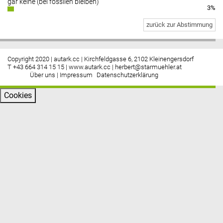
gar keine (bei fossilen bleiben)
3%
zurück zur Abstimmung
Copyright 2020 | autark.cc | Kirchfeldgasse 6, 2102 Kleinengersdorf
T +43 664 314 15 15 |
www.autark.cc
|
herbert@starmuehler.at
Über uns
|
Impressum
Datenschutzerklärung
Cookies