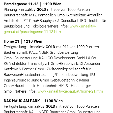
Paradisgasse 11-13 │ 1190 Wien
Planung: klima
aktiv GOLD
mit 909 von 1000 Punkten
Bauherrschaft: MTZ Immobilien GmbHArchitektur: Artmüller
Architekten ZT GmbHBauphysik & Consultant: IBO - Institut für
Baubiologie und –ökologieNähere Infos:
www.klimaaktiv-
gebaut.at/paradisgasse-11-13.htm
Home 21 │ 1210 Wien
Fertigstellung: klima
aktiv GOLD
mit 911 von 1000 Punkten
Bauherrschaft: KALLINGER Grundverwertung
GmbHBaubetreuung: KALLCO Development GmbH & Co
KGArchitektur: trans_city ZT GmbHBauphysik: DI Alexander
Katzkow & Partner GmbH Ziviltechnikgesellschaft für
BauwesenHaustechnikplanung/Gebäudebewertung: IPJ
Ingenieurbüro P. Jung GmbHGebäudetechnik: Kainer
GmbHHaustechnik: Haustechnik HKLS - Hiessberger
GmbHNähere Infos:
www.klimaaktiv-gebaut.at/home-21.htm
DAS HAUS AM PARK │ 1100 Wien
Fertigstellung: klima
aktiv GOLD
mit 903 von 1000 Punkten
Bauherrschaft: KALLINGER Bauträger GmbHBaubetreuung: