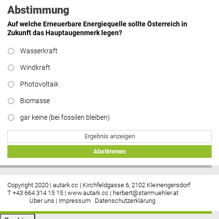
Abstimmung
Auf welche Erneuerbare Energiequelle sollte Österreich in
Zukunft das Hauptaugenmerk legen?
Wasserkraft
Windkraft
Photovoltaik
Biomasse
gar keine (bei fossilen bleiben)
Ergebnis anzeigen
Abstimmen
Copyright 2020 | autark.cc | Kirchfeldgasse 6, 2102 Kleinengersdorf
T +43 664 314 15 15 |
www.autark.cc
|
herbert@starmuehler.at
Über uns
|
Impressum
Datenschutzerklärung