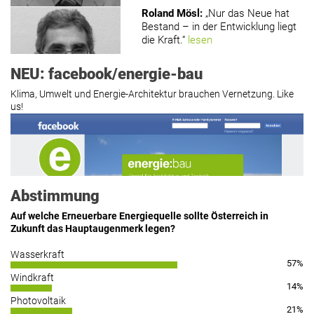
Roland Mösl
:
„Nur das Neue hat
Bestand – in der Entwicklung liegt
die Kraft.“
lesen
NEU: facebook/energie-bau
Klima, Umwelt und Energie-Architektur brauchen Vernetzung. Like
us!
Roland Mösl
:
„Man wollte wohl
Kasse machen statt neue Produkte
erfinden.“
lesen
Abstimmung
Auf welche Erneuerbare Energiequelle sollte Österreich in
Zukunft das Hauptaugenmerk legen?
Hier geht’s zu allen Kommentaren
Wasserkraft
57%
https://www.facebook.com/energiebau/
Windkraft
14%
Photovoltaik
21%