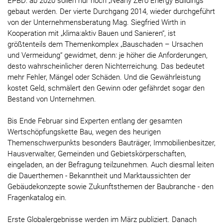
EPBD: ab 2020 sollen nur noch „Nearly Zero Energy Buildings“
gebaut werden. Der vierte Durchgang 2014, wieder durchgeführt
von der Unternehmensberatung Mag. Siegfried Wirth in
Kooperation mit „klima:aktiv Bauen und Sanieren“, ist
größtenteils dem Themenkomplex „Bauschaden – Ursachen
und Vermeidung“ gewidmet, denn: je höher die Anforderungen,
desto wahrscheinlicher deren Nichterreichung. Das bedeutet
mehr Fehler, Mängel oder Schäden. Und die Gewährleistung
kostet Geld, schmälert den Gewinn oder gefährdet sogar den
Bestand von Unternehmen.
Bis Ende Februar sind Experten entlang der gesamten
Wertschöpfungskette Bau, wegen des heurigen
Themenschwerpunkts besonders Bauträger, Immobilienbesitzer,
Hausverwalter, Gemeinden und Gebietskörperschaften,
eingeladen, an der Befragung teilzunehmen. Auch diesmal leiten
die Dauerthemen - Bekanntheit und Marktaussichten der
Gebäudekonzepte sowie Zukunftsthemen der Baubranche - den
Fragenkatalog ein.
Erste Globalergebnisse werden im März publiziert. Danach