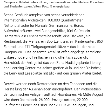
Campus soll dabei unterstützen, das Innovationspotentital von Forschern
und Studenten zu entfalten. Foto: © energie:bau
Sechs Gebäudekomplexe von sechs verschiedenen
internationalen Architekten, 100.000 Quadratmeter
Nettonutzfläche für Hörsäle, Seminarräume, Büros,
Aufenthaltsräume, zwei Buchgeschäfte, fünf Cafés, ein
Biergarten, ein Lebensmittelgeschäft, eine Bäckerei, ein
Restaurant, die Mensa, ein Sportzentrum, ein Kindergarten, 850
Fahrrad- und 411 Tiefgaragenstellplätze – das ist der neue
Campus WU. Das gesamte Areal ist offen angelegt, sämtliche
Erdgeschoße und Freiflächen sind öffentlich zugänglich.
Herzstück der Anlage ist das von Zaha Hadid geplante Library
and Learning Center mit seiner großen Aula und der Bibliothek,
die Lern- und Leseplätze mit Blick auf den grünen Prater bietet.
Derzeit werden noch Restarbeiten an den Fassaden und die
Herstellung der Außenanlagen durchgeführt. Der Probebetrieb
der technischen Anlagen läuft auf Hochtouren. Ab Mitte August
wird dann übersiedelt: 26.000 Umzugskartons, 22.000
Laufmeter Bücher, das sind über 200 LKW-Ladungen, und