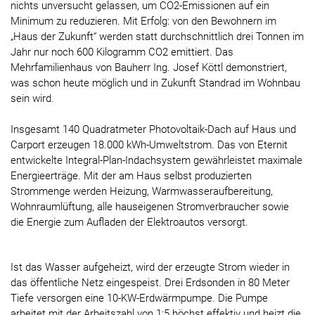
nichts unversucht gelassen, um CO2-Emissionen auf ein
Minimum zu reduzieren. Mit Erfolg: von den Bewohnern im
„Haus der Zukunft“ werden statt durchschnittlich drei Tonnen im
Jahr nur noch 600 Kilogramm CO2 emittiert. Das
Mehrfamilienhaus von Bauherr Ing. Josef Köttl demonstriert,
was schon heute möglich und in Zukunft Standrad im Wohnbau
sein wird.
Insgesamt 140 Quadratmeter Photovoltaik-Dach auf Haus und
Carport erzeugen 18.000 kWh-Umweltstrom. Das von Eternit
entwickelte Integral-Plan-Indachsystem gewährleistet maximale
Energieerträge. Mit der am Haus selbst produzierten
Strommenge werden Heizung, Warmwasseraufbereitung,
Wohnraumlüftung, alle hauseigenen Stromverbraucher sowie
die Energie zum Aufladen der Elektroautos versorgt.
Ist das Wasser aufgeheizt, wird der erzeugte Strom wieder in
das öffentliche Netz eingespeist. Drei Erdsonden in 80 Meter
Tiefe versorgen eine 10-KW-Erdwärmpumpe. Die Pumpe
arbeitet mit der Arbeitszahl von 1:5 höchst effektiv und heizt die