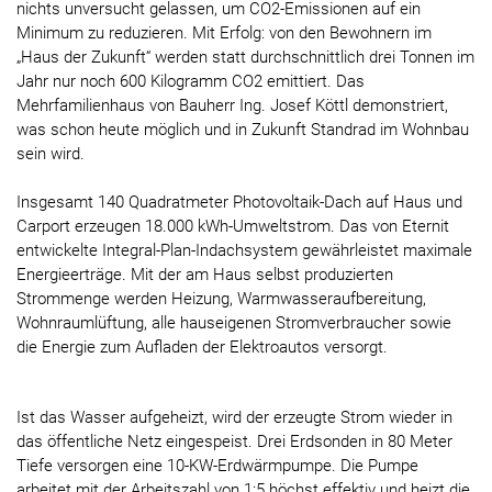
nichts unversucht gelassen, um CO2-Emissionen auf ein
Minimum zu reduzieren. Mit Erfolg: von den Bewohnern im
„Haus der Zukunft“ werden statt durchschnittlich drei Tonnen im
Jahr nur noch 600 Kilogramm CO2 emittiert. Das
Mehrfamilienhaus von Bauherr Ing. Josef Köttl demonstriert,
was schon heute möglich und in Zukunft Standrad im Wohnbau
sein wird.
Insgesamt 140 Quadratmeter Photovoltaik-Dach auf Haus und
Carport erzeugen 18.000 kWh-Umweltstrom. Das von Eternit
entwickelte Integral-Plan-Indachsystem gewährleistet maximale
Energieerträge. Mit der am Haus selbst produzierten
Strommenge werden Heizung, Warmwasseraufbereitung,
Wohnraumlüftung, alle hauseigenen Stromverbraucher sowie
die Energie zum Aufladen der Elektroautos versorgt.
Ist das Wasser aufgeheizt, wird der erzeugte Strom wieder in
das öffentliche Netz eingespeist. Drei Erdsonden in 80 Meter
Tiefe versorgen eine 10-KW-Erdwärmpumpe. Die Pumpe
arbeitet mit der Arbeitszahl von 1:5 höchst effektiv und heizt die