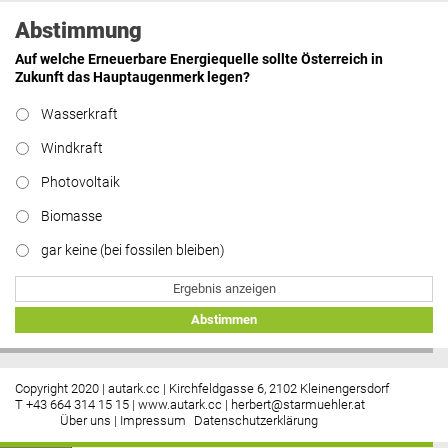
Abstimmung
Auf welche Erneuerbare Energiequelle sollte Österreich in
Zukunft das Hauptaugenmerk legen?
Wasserkraft
Windkraft
Photovoltaik
Biomasse
gar keine (bei fossilen bleiben)
Ergebnis anzeigen
Abstimmen
Copyright 2020 | autark.cc | Kirchfeldgasse 6, 2102 Kleinengersdorf
T +43 664 314 15 15 |
www.autark.cc
|
herbert@starmuehler.at
Über uns
|
Impressum
Datenschutzerklärung