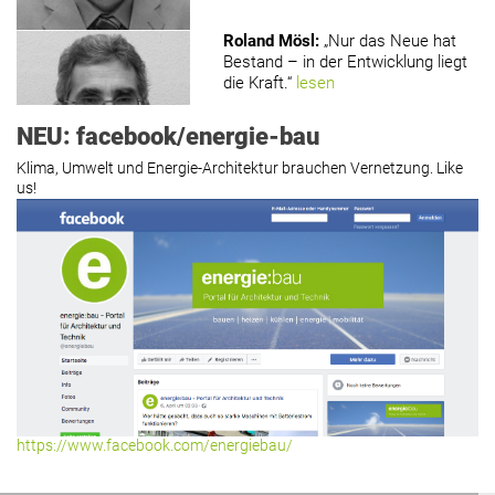
Roland Mösl
:
„Nur das Neue hat
Bestand – in der Entwicklung liegt
die Kraft.“
lesen
NEU: facebook/energie-bau
Klima, Umwelt und Energie-Architektur brauchen Vernetzung. Like
us!
Roland Mösl
:
„Man wollte wohl
Kasse machen statt neue Produkte
erfinden.“
lesen
Hier geht’s zu allen Kommentaren
https://www.facebook.com/energiebau/