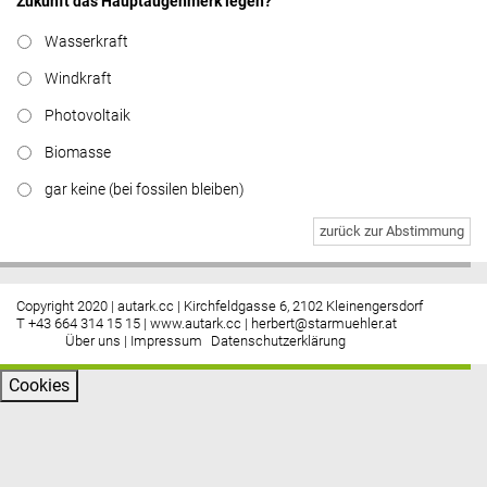
Zukunft das Hauptaugenmerk legen?
Wasserkraft
Windkraft
Photovoltaik
Biomasse
gar keine (bei fossilen bleiben)
zurück zur Abstimmung
Copyright 2020 | autark.cc | Kirchfeldgasse 6, 2102 Kleinengersdorf
T +43 664 314 15 15 |
www.autark.cc
|
herbert@starmuehler.at
Über uns
|
Impressum
Datenschutzerklärung
Cookies