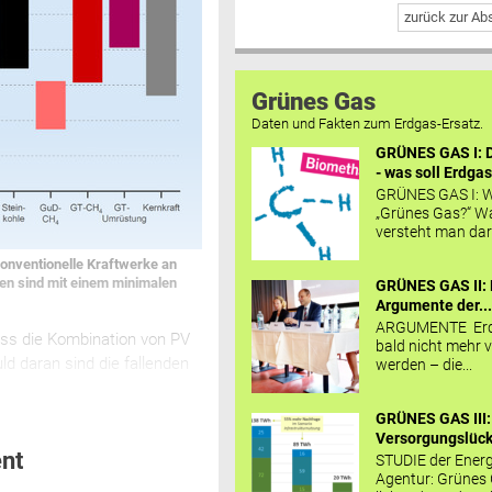
zurück zur A
Grünes Gas
Daten und Fakten zum Erdgas-Ersatz.
GRÜNES GAS I: D
- was soll Erdgas
GRÜNES GAS I: W
„Grünes Gas?“ W
versteht man daru
konventionelle Kraftwerke an
en sind mit einem minimalen
GRÜNES GAS II: 
Argumente der..
ARGUMENTE Erd
ass die Kombination von PV
bald nicht mehr v
ld daran sind die fallenden
werden – die...
GRÜNES GAS III:
Versorgungslücke
nt
STUDIE der Energ
Agentur: Grünes