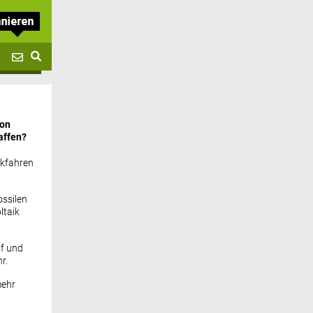
von
affen?
ckfahren
ssilen
ltaik
if und
r.
mehr