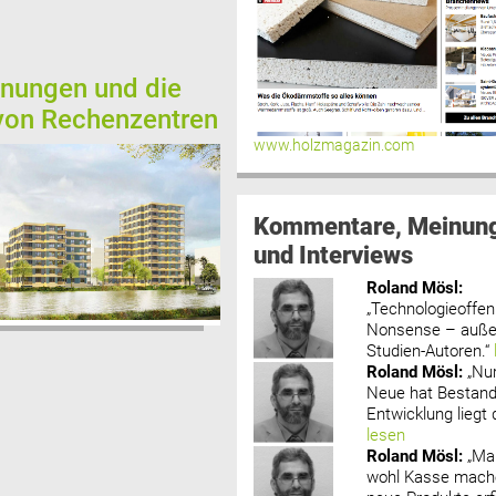
nungen und die
on Rechenzentren
www.holzmagazin.com
Kommentare, Meinun
und Interviews
Roland Mösl
:
„Technologieoffenh
Nonsense – außer
Studien-Autoren.“
Roland Mösl
:
„Nu
Neue hat Bestand
Entwicklung liegt d
lesen
Roland Mösl
:
„Ma
wohl Kasse mache