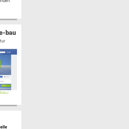
inden.“
n
e-bau
tur
ebau/
elle