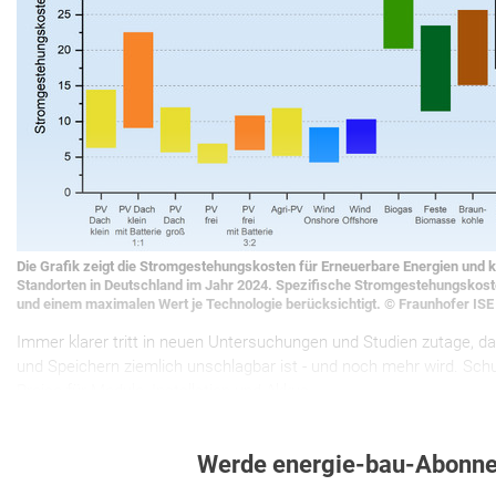
Die Grafik zeigt die Stromgestehungskosten für Erneuerbare Energien und 
Standorten in Deutschland im Jahr 2024. Spezifische Stromgestehungskost
und einem maximalen Wert je Technologie berücksichtigt. © Fraunhofer ISE
Immer klarer tritt in neuen Untersuchungen und Studien zutage, d
und Speichern ziemlich unschlagbar ist - und noch mehr wird. Schu
Preise für Module, Installation und Akkus.
Werde energie-bau-Abonne