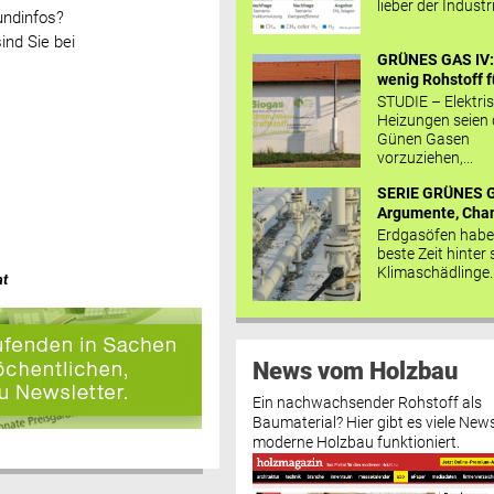
lieber der Industr
undinfos?
ind Sie bei
GRÜNES GAS IV: 
wenig Rohstoff fü
STUDIE – Elektri
Heizungen seien
Günen Gasen
vorzuziehen,...
SERIE GRÜNES G
Argumente, Chan
Erdgasöfen habe
beste Zeit hinter 
Klimaschädlinge..
at
News vom Holzbau
Ein nachwachsender Rohstoff als
Baumaterial? Hier gibt es viele News
moderne Holzbau funktioniert.