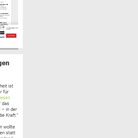
gen
eit ist
 für
lesen
r das
 – in der
ie Kraft.“
n wollte
n statt