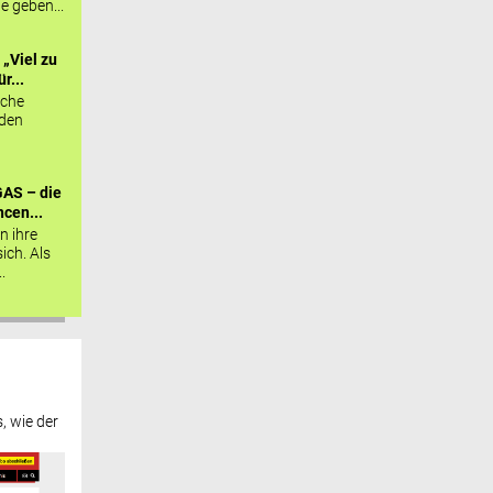
ie geben...
„Viel zu
r...
sche
 den
AS – die
cen...
n ihre
sich. Als
.
, wie der