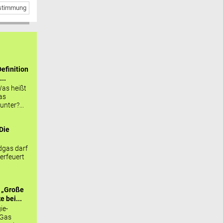
bstimmung
efinition
...
as heißt
as
nter?...
Die
.
gas darf
erfeuert
 „Große
 bei...
ie-
 Gas