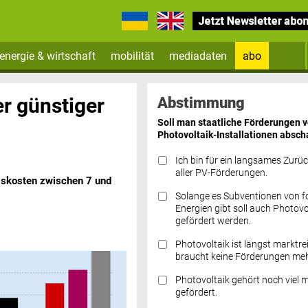
energie & wirtschaft
mobilität
mediadaten
abo
Zum Newsletter anmelden
er günstiger
Abstimmung
Soll man staatliche Förderungen 
Photovoltaik-Installationen absch
Ich bin für ein langsames Zurü
aller PV-Förderungen.
gskosten zwischen 7 und
Solange es Subventionen von fo
Datenschutz FAQs
Energien gibt soll auch Photovo
gefördert werden.
Photovoltaik ist längst marktre
braucht keine Förderungen meh
Photovoltaik gehört noch viel 
gefördert.