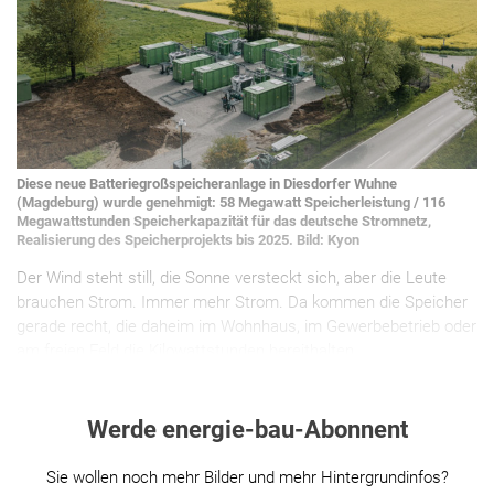
Diese neue Batteriegroßspeicheranlage in Diesdorfer Wuhne
(Magdeburg) wurde genehmigt: 58 Megawatt Speicherleistung / 116
Megawattstunden Speicherkapazität für das deutsche Stromnetz,
Realisierung des Speicherprojekts bis 2025. Bild: Kyon
Der Wind steht still, die Sonne versteckt sich, aber die Leute
brauchen Strom. Immer mehr Strom. Da kommen die Speicher
gerade recht, die daheim im Wohnhaus, im Gewerbebetrieb oder
am freien Feld die Kilowattstunden bereithalten.
Werde energie-bau-Abonnent
Sie wollen noch mehr Bilder und mehr Hintergrundinfos?