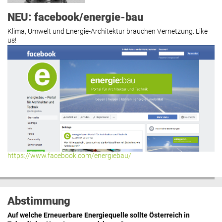
NEU: facebook/energie-bau
Klima, Umwelt und Energie-Architektur brauchen Vernetzung. Like
us!
Roland Mösl
:
„Man wollte wohl
Kasse machen statt neue Produkte
erfinden.“
lesen
Hier geht’s zu allen Kommentaren
https://www.facebook.com/energiebau/
Abstimmung
Auf welche Erneuerbare Energiequelle sollte Österreich in