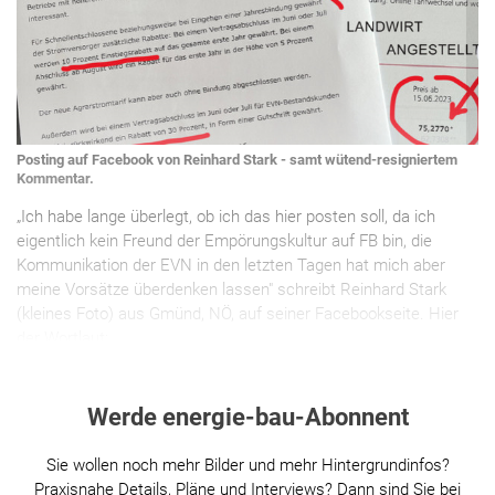
Posting auf Facebook von Reinhard Stark - samt wütend-resigniertem
Kommentar.
„Ich habe lange überlegt, ob ich das hier posten soll, da ich
eigentlich kein Freund der Empörungskultur auf FB bin, die
Kommunikation der EVN in den letzten Tagen hat mich aber
meine Vorsätze überdenken lassen" schreibt Reinhard Stark
(kleines Foto) aus Gmünd, NÖ, auf seiner Facebookseite. Hier
der Wortlaut:
Werde energie-bau-Abonnent
Sie wollen noch mehr Bilder und mehr Hintergrundinfos?
Praxisnahe Details, Pläne und Interviews? Dann sind Sie bei