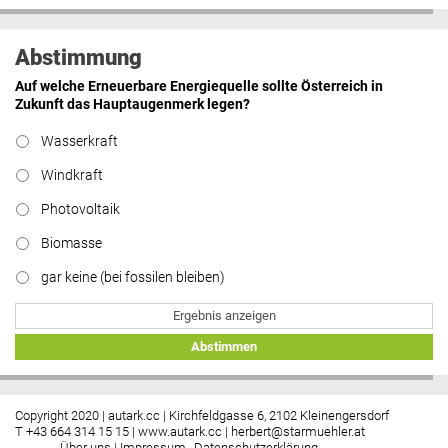
Abstimmung
Auf welche Erneuerbare Energiequelle sollte Österreich in
Zukunft das Hauptaugenmerk legen?
Wasserkraft
Windkraft
Photovoltaik
Biomasse
gar keine (bei fossilen bleiben)
Ergebnis anzeigen
Abstimmen
Copyright 2020 | autark.cc | Kirchfeldgasse 6, 2102 Kleinengersdorf
T +43 664 314 15 15 |
www.autark.cc
|
herbert@starmuehler.at
Über uns
|
Impressum
Datenschutzerklärung