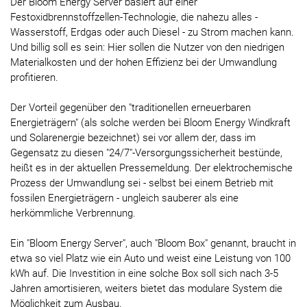
Der Bloom Energy Server basiert auf einer
Festoxidbrennstoffzellen-Technologie, die nahezu alles -
Wasserstoff, Erdgas oder auch Diesel - zu Strom machen kann.
Und billig soll es sein: Hier sollen die Nutzer von den niedrigen
Materialkosten und der hohen Effizienz bei der Umwandlung
profitieren.
Der Vorteil gegenüber den "traditionellen erneuerbaren
Energieträgern" (als solche werden bei Bloom Energy Windkraft
und Solarenergie bezeichnet) sei vor allem der, dass im
Gegensatz zu diesen "24/7"-Versorgungssicherheit bestünde,
heißt es in der aktuellen Pressemeldung. Der elektrochemische
Prozess der Umwandlung sei - selbst bei einem Betrieb mit
fossilen Energieträgern - ungleich sauberer als eine
herkömmliche Verbrennung.
Ein "Bloom Energy Server", auch "Bloom Box" genannt, braucht in
etwa so viel Platz wie ein Auto und weist eine Leistung von 100
kWh auf. Die Investition in eine solche Box soll sich nach 3-5
Jahren amortisieren, weiters bietet das modulare System die
Möglichkeit zum Ausbau.