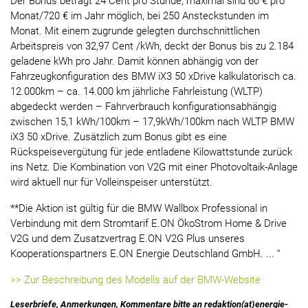
Der Bonus beträgt 24 Cent pro Stunde, maximal sind 60 € pro
Monat/720 € im Jahr möglich, bei 250 Ansteckstunden im
Monat. Mit einem zugrunde gelegten durchschnittlichen
Arbeitspreis von 32,97 Cent /kWh, deckt der Bonus bis zu 2.184
geladene kWh pro Jahr. Damit können abhängig von der
Fahrzeugkonfiguration des BMW iX3 50 xDrive kalkulatorisch ca.
12.000km – ca. 14.000 km jährliche Fahrleistung (WLTP)
abgedeckt werden – Fahrverbrauch konfigurationsabhängig
zwischen 15,1 kWh/100km – 17,9kWh/100km nach WLTP BMW
iX3 50 xDrive. Zusätzlich zum Bonus gibt es eine
Rückspeisevergütung für jede entladene Kilowattstunde zurück
ins Netz. Die Kombination von V2G mit einer Photovoltaik-Anlage
wird aktuell nur für Volleinspeiser unterstützt.
**Die Aktion ist gültig für die BMW Wallbox Professional in
Verbindung mit dem Stromtarif E.ON ÖkoStrom Home & Drive
V2G und dem Zusatzvertrag E.ON V2G Plus unseres
Kooperationspartners E.ON Energie Deutschland GmbH. ... “
>> Zur Beschreibung des Modells auf der BMW-Website
Leserbriefe, Anmerkungen, Kommentare bitte an redaktion(at)energie-