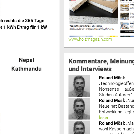
ch rechts die 365 Tage
et 1 kWh Ertrag für 1 kW
www.holzmagazin.com
Kommentare, Meinun
und Interviews
Roland Mösl
:
„Technologieoffenh
Nonsense – außer
Studien-Autoren.“
Roland Mösl
:
„Nu
Neue hat Bestand
Entwicklung liegt d
lesen
Roland Mösl
:
„Ma
wohl Kasse mache