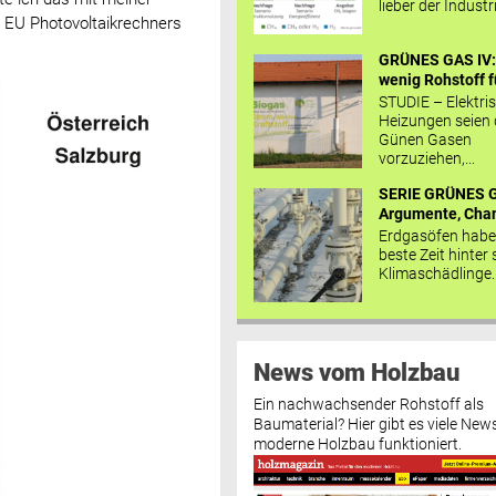
lieber der Industr
 EU Photovoltaikrechners
GRÜNES GAS IV: 
wenig Rohstoff fü
STUDIE – Elektri
Heizungen seien
Günen Gasen
vorzuziehen,...
SERIE GRÜNES G
Argumente, Chan
Erdgasöfen habe
beste Zeit hinter 
Klimaschädlinge..
News vom Holzbau
Ein nachwachsender Rohstoff als
Baumaterial? Hier gibt es viele News
moderne Holzbau funktioniert.