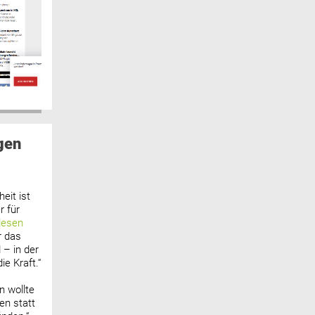
gen
eit ist
 für
lesen
r das
 – in der
ie Kraft.“
n wollte
n statt