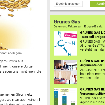
Ergebnis anzeigen
Abst
Grünes Gas
Daten und Fakten zum Erdgas-Ersatz.
GRÜNES GAS I: D
- was soll Erdgas
GRÜNES GAS I: W
„Grünes Gas?“ W
versteht man daru
rtoon: eb/Ki gem.
GRÜNES GAS II: 
lligem Strom aus
Argumente der..
l meint, unsere Bürger
ARGUMENTE Erd
versauen uns nicht mehr die
bald nicht mehr v
werden – die...
GRÜNES GAS III:
Versorgungslücke
allgemeinen Stromnetz
STUDIE der Energ
gen, wo man aber keinen 1
Agentur: Grünes
e ich das mit meiner