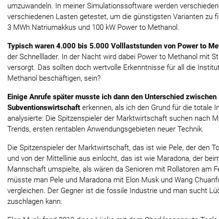
umzuwandeln. In meiner Simulationssoftware werden verschiedene
verschiedenen Lasten getestet, um die günstigsten Varianten zu f
3 MWh Natriumakkus und 100 kW Power to Methanol.
Typisch waren 4.000 bis 5.000 Volllaststunden von Power to Me
der Schnelllader. In der Nacht wird dabei Power to Methanol mit 
versorgt. Das sollten doch wertvolle Erkenntnisse für all die Institu
Methanol beschäftigen, sein?
Einige Anrufe später musste ich dann den Unterschied zwischen
Subventionswirtschaft
erkennen, als ich den Grund für die totale I
analysierte: Die Spitzenspieler der Marktwirtschaft suchen nach M
Trends, ersten rentablen Anwendungsgebieten neuer Technik.
Die Spitzenspieler der Marktwirtschaft, das ist wie Pele, der den T
und von der Mittellinie aus einlocht, das ist wie Maradona, der be
Mannschaft umspielte, als wären da Senioren mit Rollatoren am Fe
müsste man Pele und Maradona mit Elon Musk und Wang Chuanfu
vergleichen. Der Gegner ist die fossile Industrie und man sucht L
zuschlagen kann.