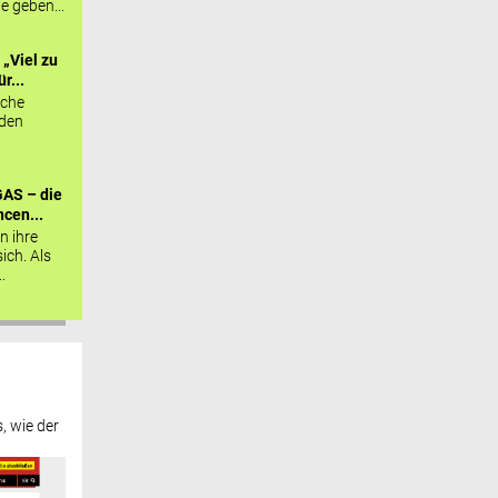
ie geben...
„Viel zu
r...
sche
 den
AS – die
cen...
n ihre
sich. Als
.
, wie der