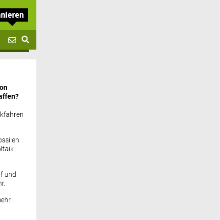
von
affen?
ckfahren
ssilen
ltaik
if und
r.
mehr