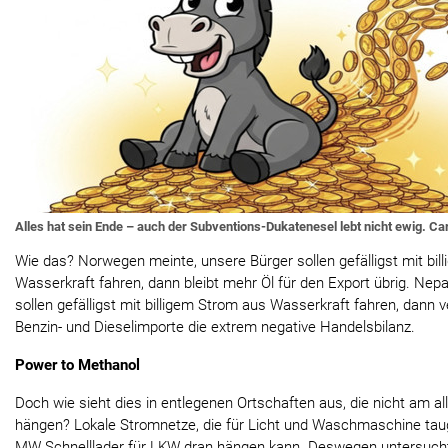
Alles hat sein Ende – auch der Subventions-Dukatenesel lebt nicht ewig. Ca
Wie das? Norwegen meinte, unsere Bürger sollen gefälligst mit bi
Wasserkraft fahren, dann bleibt mehr Öl für den Export übrig. Nepa
sollen gefälligst mit billigem Strom aus Wasserkraft fahren, dann 
Benzin- und Dieselimporte die extrem negative Handelsbilanz.
Power to Methanol
Doch wie sieht dies in entlegenen Ortschaften aus, die nicht am 
hängen? Lokale Stromnetze, die für Licht und Waschmaschine tau
MW Schnelllader für LKW dran hängen kann. Deswegen untersucht