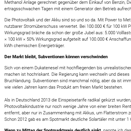
Methanol Anlage gerechnet gegenüber dem Einkauf von Benzin, Di
ertragsschwachen Tagen mit einem Generator den Betrieb aufrech
Die Photovoltaik und der Akku sind so und so da. Mit Power to Met
nutzbarer Stromüberschuss verwertet. Bei 100.000 € für 100 kW 
Wirkungsgrad bräche da schon der große Jubel aus: 5.000 Volllast
× 100 kW × 50% Wirkungsgrad aufgeteilt auf 100.000 € Anschaffun
kWh chemischen Energieträger.
Der Markt bleibt, Subventionen können verschwinden
Sich von einem Dukatenesel mit hochfliegenden bis unrealistische
machen ist hochriskant. Die Regierung kann wechseln und dieses P
Bruchlandung. Subventionen sind manchmal nötig, aber da ist imme
wie vielen Jahren kann das Produkt am freien Markt bestehen.
Als in Deutschland 2013 die Einspeisetarife radikal gekürzt wurden
Photovoltaikindustrie nur noch wenige Jahre von einer breiten Rent
entfernt, aber nur in Zusammenhang mit Akkus, um Flatterstrom z
Schon 2012 gab es am Spotmarkt deutliche Solartäler mit unter 1
Wenn zu Mittag der Spotmarktpreis deutlich sinkt,
nannte ich das