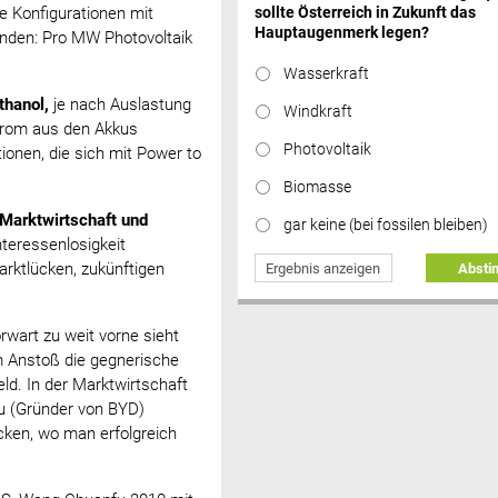
sollte Österreich in Zukunft das
 Konfigurationen mit
Hauptaugenmerk legen?
inden: Pro MW Photovoltaik
Wasserkraft
thanol,
je nach Auslastung
Windkraft
Strom aus den Akkus
Photovoltaik
tionen, die sich mit Power to
Biomasse
 Marktwirtschaft und
gar keine (bei fossilen bleiben)
nteressenlosigkeit
arktlücken, zukünftigen
Ergebnis anzeigen
Abst
orwart zu weit vorne sieht
im Anstoß die gegnerische
ld. In der Marktwirtschaft
 (Gründer von BYD)
ücken, wo man erfolgreich