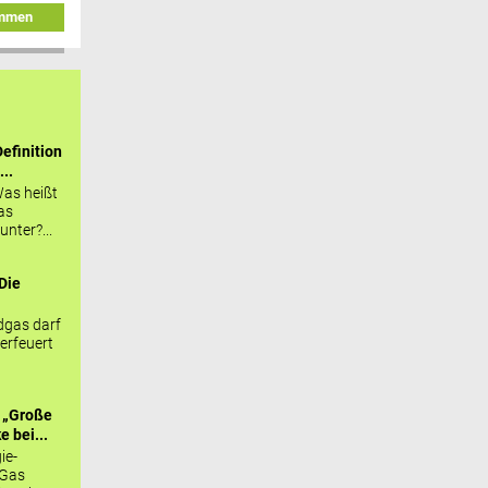
immen
efinition
...
as heißt
as
nter?...
Die
.
gas darf
erfeuert
 „Große
 bei...
ie-
 Gas