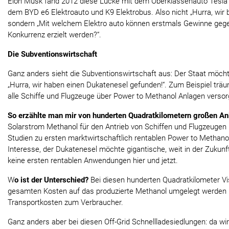
Elon Musk fand 2012 diese Lücke mit dem Oberklassenauto Tesla
dem BYD e6 Elektroauto und K9 Elektrobus. Also nicht „Hurra, wir b
sondern „Mit welchem Elektro auto können erstmals Gewinne gege
Konkurrenz erzielt werden?“.
Die Subventionswirtschaft
Ganz anders sieht die Subventionswirtschaft aus: Der Staat möcht
„Hurra, wir haben einen Dukatenesel gefunden!“. Zum Beispiel träu
alle Schiffe und Flugzeuge über Power to Methanol Anlagen versor
So erzählte man mir von hunderten Quadratkilometern großen An
Solarstrom Methanol für den Antrieb von Schiffen und Flugzeugen p
Studien zu ersten marktwirtschaftlich rentablen Power to Methanol
Interesse, der Dukatenesel möchte gigantische, weit in der Zukunf
keine ersten rentablen Anwendungen hier und jetzt.
W
o ist der Unterschied?
Bei diesen hunderten Quadratkilometer V
gesamten Kosten auf das produzierte Methanol umgelegt werden
Transportkosten zum Verbraucher.
Ganz anders aber bei diesen Off-Grid Schnellladesiedlungen: da wir