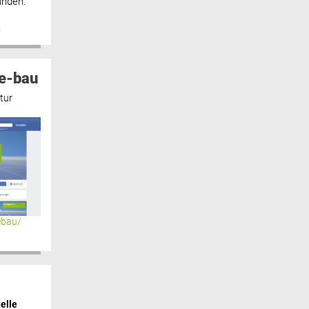
inden.“
n
e-bau
tur
ebau/
elle