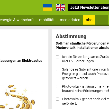
energie & wirtschaft
mobilität
mediadaten
abo
Zum Newsletter anmelden
Abstimmung
Soll man staatliche Förderungen 
Photovoltaik-Installationen absch
Ich bin für ein langsames Zurü
assungen an Elektroautos
aller PV-Förderungen.
Solange es Subventionen von fo
Datenschutz FAQs
Energien gibt soll auch Photovo
gefördert werden.
Photovoltaik ist längst marktre
braucht keine Förderungen meh
Photovoltaik gehört noch viel 
gefördert.