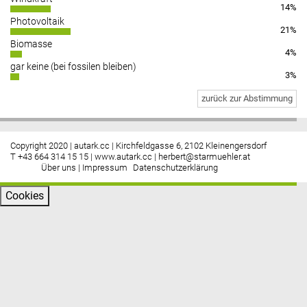
14%
Photovoltaik
21%
Biomasse
4%
gar keine (bei fossilen bleiben)
3%
zurück zur Abstimmung
Copyright 2020 | autark.cc | Kirchfeldgasse 6, 2102 Kleinengersdorf
T +43 664 314 15 15 |
www.autark.cc
|
herbert@starmuehler.at
Über uns
|
Impressum
Datenschutzerklärung
Cookies