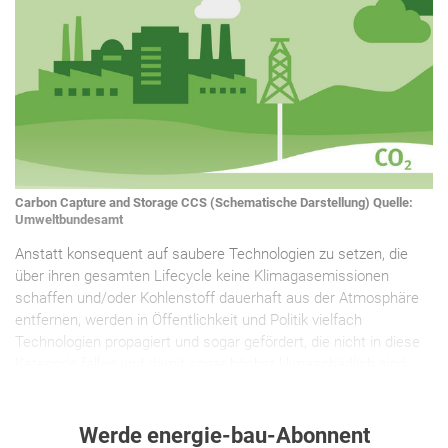
Carbon Capture and Storage CCS (Schematische Darstellung) Quelle:
Umweltbundesamt
Anstatt konsequent auf saubere Technologien zu setzen, die
über ihren gesamten Lifecycle keine Klimagasemissionen
schaffen und/oder Kohlenstoff dauerhaft aus der Atmosphäre
entfernen, werden in Öffentlichkeit und Politik vielfach
Technologien propagiert und sogar gefördert, die nicht in diese
Kategorie fallen und damit sogar höchst klimaschädlich sind.
Werde energie-bau-Abonnent