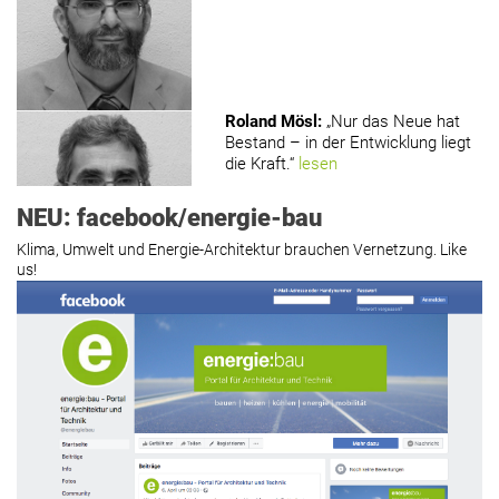
Roland Mösl
:
„Nur das Neue hat
Bestand – in der Entwicklung liegt
die Kraft.“
lesen
NEU: facebook/energie-bau
Klima, Umwelt und Energie-Architektur brauchen Vernetzung. Like
us!
Roland Mösl
:
„Man wollte wohl
Kasse machen statt neue Produkte
erfinden.“
lesen
Hier geht’s zu allen Kommentaren