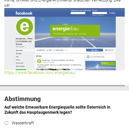
Klima, Umwelt und Energie-Architektur brauchen Vernetzung. Like
us!
Roland Mösl
:
„Man wollte wohl
Kasse machen statt neue Produkte
erfinden.“
lesen
Hier geht’s zu allen Kommentaren
https://www.facebook.com/energiebau/
Abstimmung
Auf welche Erneuerbare Energiequelle sollte Österreich in
Zukunft das Hauptaugenmerk legen?
Wasserkraft