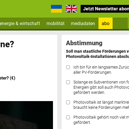
energie & wirtschaft
mobilität
mediadaten
abo
Zum Newsletter anmelden
rne?
Abstimmung
Soll man staatliche Förderungen 
Photovoltaik-Installationen absch
Ich bin für ein langsames Zurü
aller PV-Förderungen.
ter? (€)
Solange es Subventionen von fo
Datenschutz FAQs
Energien gibt soll auch Photovo
gefördert werden.
Photovoltaik ist längst marktre
braucht keine Förderungen meh
Photovoltaik gehört noch viel 
gefördert.