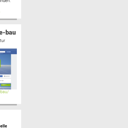
inden.“
n
e-bau
tur
ebau/
elle