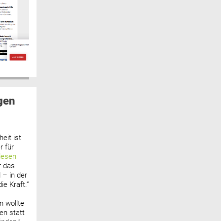
gen
eit ist
 für
lesen
r das
 – in der
ie Kraft.“
n wollte
n statt