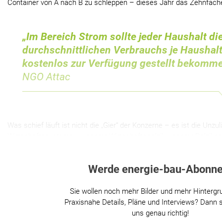
Container von A nach B zu schleppen – dieses Jahr das Zehnfach
„Im Bereich Strom sollte jeder Haushalt di
durchschnittlichen Verbrauchs je Haushal
kostenlos zur Verfügung gestellt bekomm
NGO Attac
Was schief läuft ist nicht die „Gier“ der Konzerne – es ist die Unzu
Wirtschaftssystems – unserer Wirtschaftspolitik, unserer Politiker
Werde energie-bau-Abonne
Sie wollen noch mehr Bilder und mehr Hintergr
Praxisnahe Details, Pläne und Interviews? Dann s
uns genau richtig!