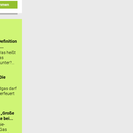
immen
efinition
...
as heißt
as
nter?...
Die
.
gas darf
erfeuert
 „Große
 bei...
ie-
 Gas