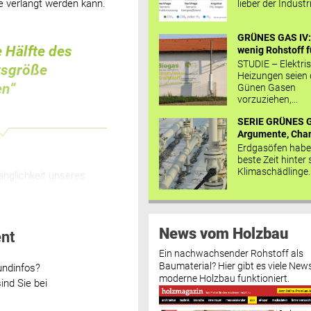
e verlangt werden kann.
lieber der Industr
GRÜNES GAS IV: 
e Hälfte des
wenig Rohstoff fü
STUDIE – Elektri
tsgröße
Heizungen seien
en“
Günen Gasen
vorzuziehen,...
SERIE GRÜNES G
Argumente, Chan
Erdgasöfen habe
beste Zeit hinter 
Klimaschädlinge..
länglichkeit unseres
:innen.
News vom Holzbau
nt
Ein nachwachsender Rohstoff als
Baumaterial? Hier gibt es viele News
undinfos?
moderne Holzbau funktioniert.
ind Sie bei