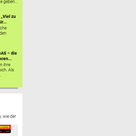
ie geben...
„Viel zu
r...
sche
 den
AS – die
cen...
n ihre
sich. Als
.
, wie der