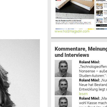
www.holzmagazin.com
Kommentare, Meinun
und Interviews
Roland Mösl
:
„Technologieoffenh
Nonsense – außer
Studien-Autoren.“
Roland Mösl
:
„Nu
Neue hat Bestand
Entwicklung liegt d
lesen
Roland Mösl
:
„Ma
wohl Kasse mache