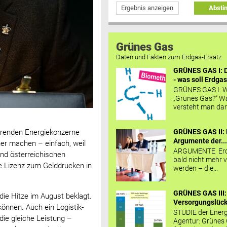
Ergebnis anzeigen
Abst
Grünes Gas
Daten und Fakten zum Erdgas-Ersatz.
GRÜNES GAS I: D
- was soll Erdgas
GRÜNES GAS I: W
„Grünes Gas?“ W
versteht man daru
GRÜNES GAS II: 
ierenden Energiekonzerne
Argumente der..
cher machen – einfach, weil
ARGUMENTE Erd
und österreichischen
bald nicht mehr v
ie Lizenz zum Gelddrucken in
werden – die...
GRÜNES GAS III:
die Hitze im August beklagt.
Versorgungslücke
önnen. Auch ein Logistik-
STUDIE der Energ
ie gleiche Leistung –
Agentur: Grünes