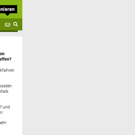
von
affen?
ckfahren
ssilen
ltaik
if und
r.
mehr