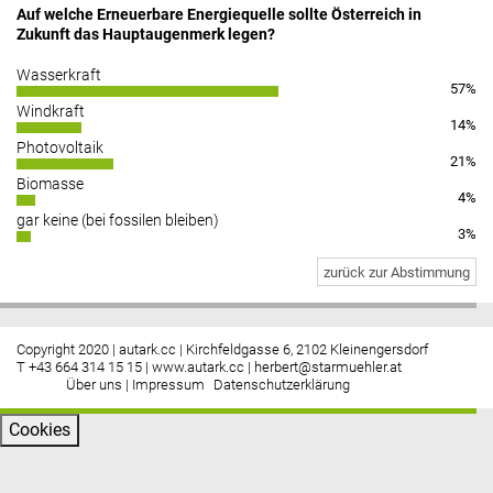
Auf welche Erneuerbare Energiequelle sollte Österreich in
Zukunft das Hauptaugenmerk legen?
Wasserkraft
57%
Windkraft
14%
Photovoltaik
21%
Biomasse
4%
gar keine (bei fossilen bleiben)
3%
zurück zur Abstimmung
Copyright 2020 | autark.cc | Kirchfeldgasse 6, 2102 Kleinengersdorf
T +43 664 314 15 15 |
www.autark.cc
|
herbert@starmuehler.at
Über uns
|
Impressum
Datenschutzerklärung
Cookies