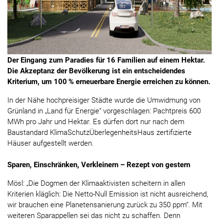
Der Eingang zum Paradies für 16 Familien auf einem Hektar.
Die Akzeptanz der Bevölkerung ist ein entscheidendes
Kriterium, um 100 % erneuerbare Energie erreichen zu können.
In der Nähe hochpreisiger Städte wurde die Umwidmung von
Grünland in „Land für Energie“ vorgeschlagen: Pachtpreis 600
MWh pro Jahr und Hektar. Es dürfen dort nur nach dem
Baustandard KlimaSchutzÜberlegenheitsHaus zertifizierte
Häuser aufgestellt werden.
Sparen, Einschränken, Verkleinern – Rezept von gestern
Mösl: „Die Dogmen der Klimaaktivisten scheitern in allen
Kriterien kläglich: Die Netto-Null Emission ist nicht ausreichend,
wir brauchen eine Planetensanierung zurück zu 350 ppm“. Mit
weiteren Sparappellen sei das nicht zu schaffen. Denn