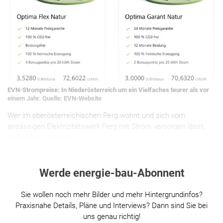
EVN-Strompreise: In Niederösterreich um ein Vielfaches teurer als vor
einem Jahr. Quelle: EVN-Website
Wer im oberösterreichischen Perg wohnt und sich vom
ansässigen Elektrizitätswerk Perg mit Strom versorgen lässt,
sollte sich vorsehen:
Werde energie-bau-Abonnent
Sie wollen noch mehr Bilder und mehr Hintergrundinfos?
Praxisnahe Details, Pläne und Interviews? Dann sind Sie bei
uns genau richtig!