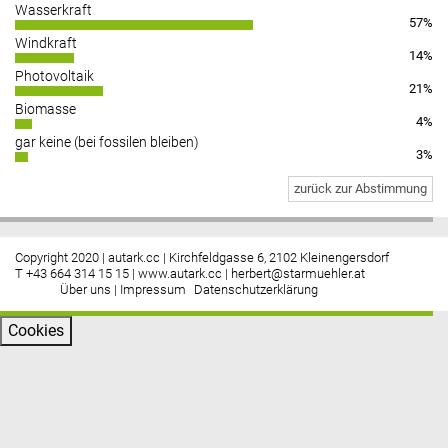
Wasserkraft
57%
Windkraft
14%
Photovoltaik
21%
Biomasse
4%
gar keine (bei fossilen bleiben)
3%
zurück zur Abstimmung
Copyright 2020 | autark.cc | Kirchfeldgasse 6, 2102 Kleinengersdorf
T +43 664 314 15 15 |
www.autark.cc
|
herbert@starmuehler.at
Über uns
|
Impressum
Datenschutzerklärung
Cookies