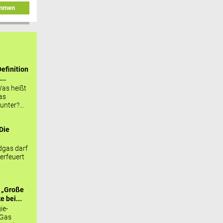
immen
efinition
...
as heißt
as
nter?...
Die
.
gas darf
erfeuert
 „Große
 bei...
ie-
 Gas