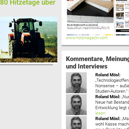
80 Hitzetage über
www.holzmagazin.com
Kommentare, Meinun
und Interviews
Roland Mösl
:
„Technologieoffenh
Nonsense – außer
Studien-Autoren.“
Roland Mösl
:
„Nu
Neue hat Bestand
Entwicklung liegt d
lesen
Roland Mösl
:
„Ma
wohl Kasse mache