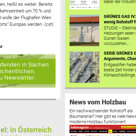
lieber der Industr
, heißt es weiter. Bereits
rkehrseinheit um 70 % und
GRÜNES GAS IV: 
 wolle der Flughafen Wien
wenig Rohstoff fü
ports“ Europas werden.
(cst)
STUDIE – Elektri
Heizungen seien
Günen Gasen
vorzuziehen,...
at
SERIE GRÜNES G
Argumente, Chan
Erdgasöfen habe
beste Zeit hinter 
Klimaschädlinge..
News vom Holzbau
Ein nachwachsender Rohstoff als
Baumaterial? Hier gibt es viele News
moderne Holzbau funktioniert.
l: In Österreich