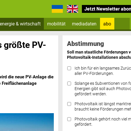
energie & wirtschaft
mobilität
mediadaten
abo
Zum Newsletter anmelden
s größte PV-
Abstimmung
Soll man staatliche Förderungen 
Photovoltaik-Installationen absch
Ich bin für ein langsames Zurü
aller PV-Förderungen.
wird die neue PV-Anlage die
 Freiflächenanlage
Solange es Subventionen von fo
Datenschutz FAQs
Energien gibt soll auch Photovo
gefördert werden.
Photovoltaik ist längst marktre
braucht keine Förderungen meh
Photovoltaik gehört noch viel 
gefördert.