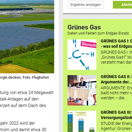
Ergebnis anzeigen
Abst
Grünes Gas
Daten und Fakten zum Erdgas-Ersatz.
GRÜNES GAS I: D
- was soll Erdgas
GRÜNES GAS I: W
„Grünes Gas?“ W
versteht man daru
GRÜNES GAS II: 
ergie decken. Foto: Flughafen
Argumente der..
ARGUMENTE Erd
istung von etwa 24 Megawatt
bald nicht mehr v
werden – die...
taik-Anlagen auf den
derzeit auf dem Dach des
GRÜNES GAS III:
Versorgungslücke
jahr 2022 wird der
STUDIE der Energ
Agentur: Grünes
nstrom und damit etwa 30