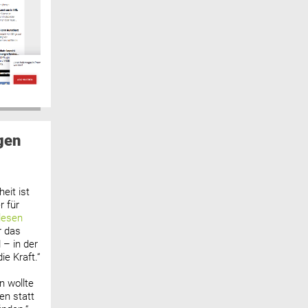
gen
eit ist
 für
lesen
r das
 – in der
ie Kraft.“
n wollte
n statt