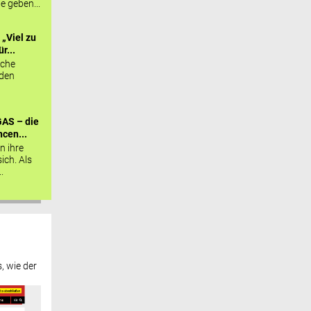
ie geben...
„Viel zu
r...
sche
 den
AS – die
cen...
n ihre
sich. Als
.
, wie der