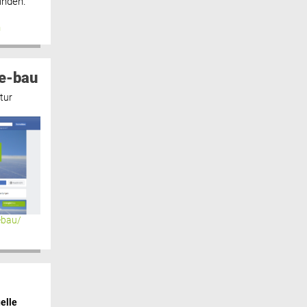
inden.“
n
e-bau
tur
ebau/
elle