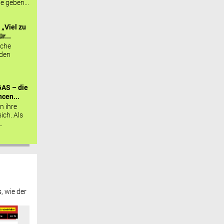
ie geben...
„Viel zu
r...
sche
 den
AS – die
cen...
n ihre
sich. Als
.
, wie der