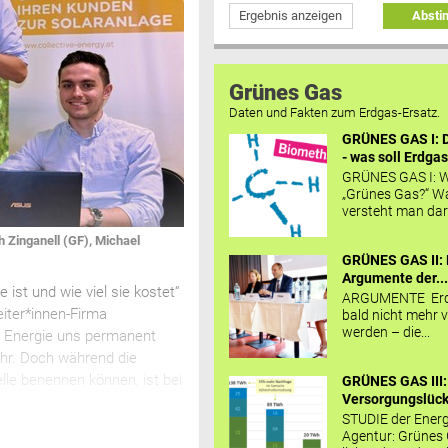
Ergebnis anzeigen
Abst
Grünes Gas
Daten und Fakten zum Erdgas-Ersatz.
GRÜNES GAS I: D
- was soll Erdgas
GRÜNES GAS I: W
„Grünes Gas?“ W
versteht man daru
 Zinganell (GF), Michael
GRÜNES GAS II: 
Argumente der..
ist und wie viel sie kostet“
ARGUMENTE Erd
eiter*innen-Firma
bald nicht mehr v
werden – die...
e Energie uns permanent
ehr. Doch während die
lle benennen können, ist bei
GRÜNES GAS III:
Versorgungslücke
STUDIE der Energ
Agentur: Grünes