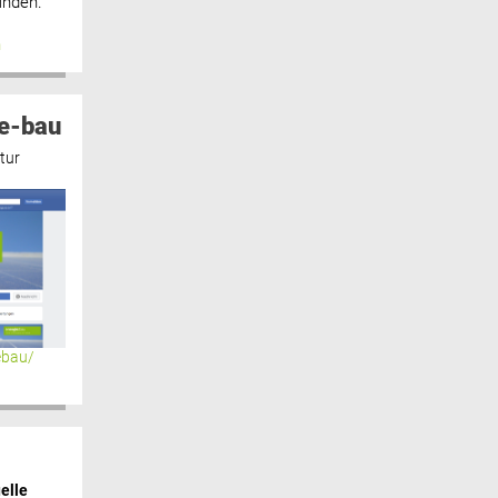
inden.“
n
e-bau
tur
ebau/
elle