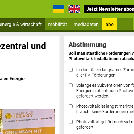
energie & wirtschaft
mobilität
mediadaten
abo
Zum Newsletter anmelden
ezentral und
Abstimmung
Soll man staatliche Förderungen 
Photovoltaik-Installationen absch
Ich bin für ein langsames Zurü
aller PV-Förderungen.
kalen Energie-
Solange es Subventionen von fo
Datenschutz FAQs
Energien gibt soll auch Photovo
gefördert werden.
Photovoltaik ist längst marktre
braucht keine Förderungen meh
Photovoltaik gehört noch viel 
gefördert.