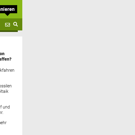
von
affen?
ckfahren
ssilen
ltaik
if und
r.
mehr