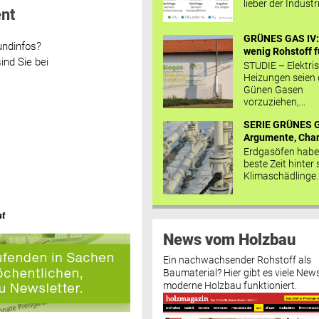
lieber der Industr
nt
GRÜNES GAS IV: 
undinfos?
wenig Rohstoff fü
ind Sie bei
STUDIE – Elektri
Heizungen seien
Günen Gasen
vorzuziehen,...
SERIE GRÜNES G
Argumente, Chan
Erdgasöfen habe
beste Zeit hinter 
Klimaschädlinge..
at
News vom Holzbau
Ein nachwachsender Rohstoff als
Baumaterial? Hier gibt es viele News
moderne Holzbau funktioniert.