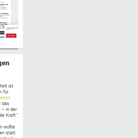
gen
eit ist
 für
lesen
r das
 – in der
ie Kraft.“
n wollte
n statt