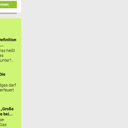
immen
efinition
...
as heißt
as
nter?...
Die
.
gas darf
erfeuert
 „Große
 bei...
ie-
 Gas