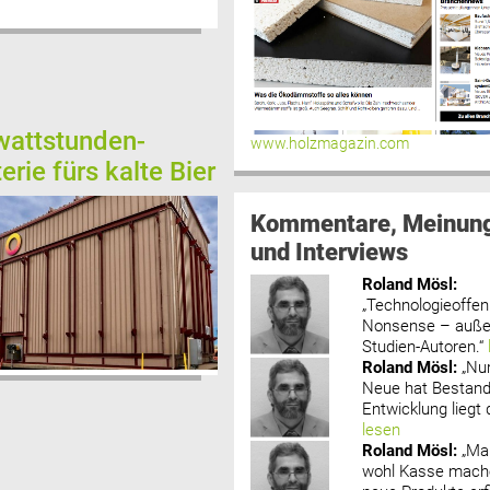
attstunden-
www.holzmagazin.com
rie fürs kalte Bier
Kommentare, Meinun
und Interviews
Roland Mösl
:
„Technologieoffenh
Nonsense – außer
Studien-Autoren.“
Roland Mösl
:
„Nu
Neue hat Bestand
Entwicklung liegt d
lesen
Roland Mösl
:
„Ma
wohl Kasse mache