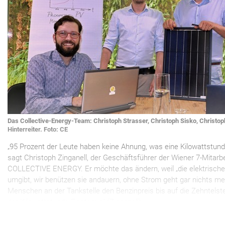
Das Collective-Energy-Team: Christoph Strasser, Christoph Sisko, Christoph
Hinterreiter. Foto: CE
„95 Prozent der Leute haben keine Ahnung, was eine Kilowattstunde 
sagt Christoph Zinganell, der Geschäftsführer der Wiener 7-Mitarb
COLLECTIVE ENERGY. Er möchte das ändern, weil „die elektrisch
umgibt, wir benützen sie andauern, ohne Strom geht gar nichts m
Menschen an der Tankstelle den Benzinpreis bis auf die Zehntelste
der Kilowattstunde Finsternis“ (Zinganell).