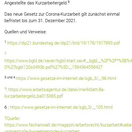
9
Angestellte das Kurzarbeitergeld.
Das neue Gesetz zur Corona-Kurzarbeit gilt zunächst einmal
befristet bis zum 31. Dezember 2021.
Quellen und Verweise:
1
https://dip21.bundestag.de/dip21/btd/19/178/1917893.pdf
2
https://www.bgbl.de/xaver/bgbl/start.xav#__bgbl__%2F%2F*%5B%4
D%27bgbl120s0493b.pdf%27%5D__1584364558427
3 und 4
https://www.gesetze-im-internet.de/sgb_3/__96.html
5
:
https://www.arbeitsagentur.de/datei/merkblatt-8a-
kurzarbeitergeld_ba015385.pdf
6 :
https://www.gesetze-im-internet.de/sgb_3/__105.html
7Quelle
:
https://www.fachanwalt.de/magazin/arbeitsrecht/kurzarbeit#uebe
und-resturlaub-waehrend-der-kurzarbeit