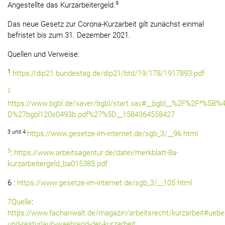
9
Angestellte das Kurzarbeitergeld.
Das neue Gesetz zur Corona-Kurzarbeit gilt zunächst einmal
befristet bis zum 31. Dezember 2021.
Quellen und Verweise:
1
https://dip21.bundestag.de/dip21/btd/19/178/1917893.pdf
2
https://www.bgbl.de/xaver/bgbl/start.xav#__bgbl__%2F%2F*%5B%4
D%27bgbl120s0493b.pdf%27%5D__1584364558427
3 und 4
https://www.gesetze-im-internet.de/sgb_3/__96.html
5
:
https://www.arbeitsagentur.de/datei/merkblatt-8a-
kurzarbeitergeld_ba015385.pdf
6 :
https://www.gesetze-im-internet.de/sgb_3/__105.html
7Quelle
:
https://www.fachanwalt.de/magazin/arbeitsrecht/kurzarbeit#uebe
und-resturlaub-waehrend-der-kurzarbeit