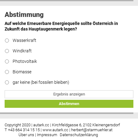
Abstimmung
Auf welche Erneuerbare Energiequelle sollte Österreich in
Zukunft das Hauptaugenmerk legen?
Wasserkraft
Windkraft
Photovoltaik
Biomasse
gar keine (bei fossilen bleiben)
Ergebnis anzeigen
Abstimmen
Copyright 2020 | autark.cc | Kirchfeldgasse 6, 2102 Kleinengersdorf
T +43 664 314 15 15 |
www.autark.cc
|
herbert@starmuehler.at
Über uns
|
Impressum
Datenschutzerklärung